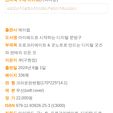
교보문고
/
구글북스
/
리디북스
/
알라딘
/
예스이십사
출판사
제이펍
도서명
아이패드로 시작하는 디지털 문방구
부제목
프로크리에이트 & 굿노트로 만드는 디지털 굿즈
와 판매의 모든 것
지은이
쿠(구현정)
출판일
2024년 6월 1일
페이지
336쪽
판 형
크라운판변형(170*225*14.1)
제 본
무선(soft cover)
정 가
22,000원
ISBN
979-11-93926-25-3 (13000)