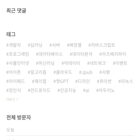
최근 댓글
태그
개발자
딥러닝
서버
배장열
자바스크립트
프로그래밍
데이터베이스
데이터분석
라즈베리파이
사물인터넷
머신러닝
빅데이터
네트워크
이벤트
아이폰
알고리즘
클라우드
Jpub
서평
아이패드
제이펍
챗GPT
디자인
파이썬
리눅스
정인식
안드로이드
인공지능
ai
아두이노
더보기
전체 방문자
오늘