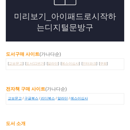
도서구매 사이트
(가나다순)
[
교보문고
] [
도서11번가
] [
알라딘
] [
예스이십사
] [
인터파크
] [
쿠팡
]
전자책 구매 사이트
(가나다순)
교보문고
/
구글북스
/
리디북스
/
알라딘
/
예스이십사
도서 소개