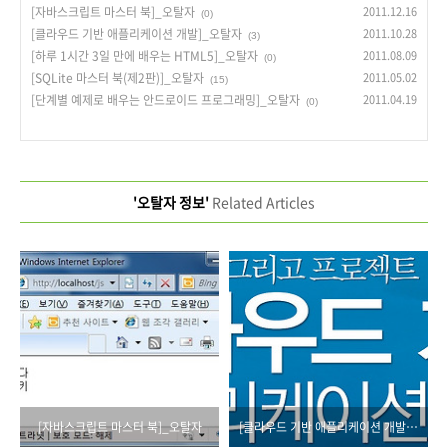
[자바스크립트 마스터 북]_오탈자
2011.12.16
(0)
[클라우드 기반 애플리케이션 개발]_오탈자
2011.10.28
(3)
[하루 1시간 3일 만에 배우는 HTML5]_오탈자
2011.08.09
(0)
[SQLite 마스터 북(제2판)]_오탈자
2011.05.02
(15)
[단계별 예제로 배우는 안드로이드 프로그래밍]_오탈자
2011.04.19
(0)
'오탈자 정보'
Related Articles
[자바스크립트 마스터 북]_오탈자
[클라우드 기반 애플리케이션 개발]_오탈자