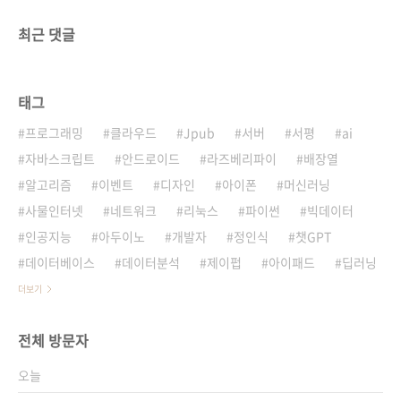
최근 댓글
태그
프로그래밍
클라우드
Jpub
서버
서평
ai
자바스크립트
안드로이드
라즈베리파이
배장열
알고리즘
이벤트
디자인
아이폰
머신러닝
사물인터넷
네트워크
리눅스
파이썬
빅데이터
인공지능
아두이노
개발자
정인식
챗GPT
데이터베이스
데이터분석
제이펍
아이패드
딥러닝
더보기
전체 방문자
오늘