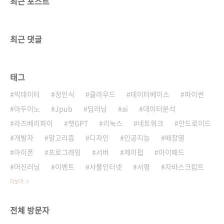
최근 포스트
최근 댓글
태그
빅데이터
정인식
클라우드
데이터베이스
파이썬
아두이노
Jpub
딥러닝
ai
데이터분석
라즈베리파이
챗GPT
리눅스
네트워크
안드로이드
개발자
알고리즘
디자인
인공지능
배장열
아이폰
프로그래밍
서버
제이펍
아이패드
머신러닝
이벤트
사물인터넷
서평
자바스크립트
더보기
전체 방문자