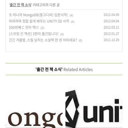
'
출간 전 책 소식
' 카테고리의 다른 글
또 하나의 MongoDB(몽고디비) 입문서적!
2012.04.09
(4)
따라하며 정말 쉽게 배우는 UNITY 3D 서적
2012.04.04
(2)
500번째 C 언어 책!!!
2012.03.12
(2)
[스프링 인 액션] 3판이 출간됩니다!
2012.01.27
(4)
긴긴 겨울밤, 스릴 넘치는 소설책 한 권 어떠세요?
2011.12.29
(2)
'출간 전 책 소식'
Related Articles