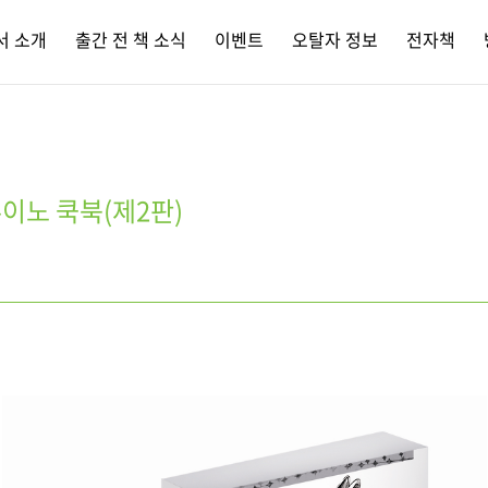
서 소개
출간 전 책 소식
이벤트
오탈자 정보
전자책
이노 쿡북(제2판)