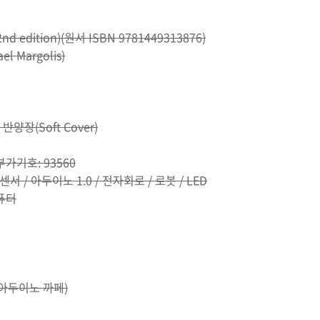
nd edition)(원서 ISBN 9781449313876)
 Margolis)
반양장(Soft Cover)
 부가기호: 93560
서 / 아두이노 1.0 / 전자회로 / 로봇 / LED
퓨터
 아두이노 까페)