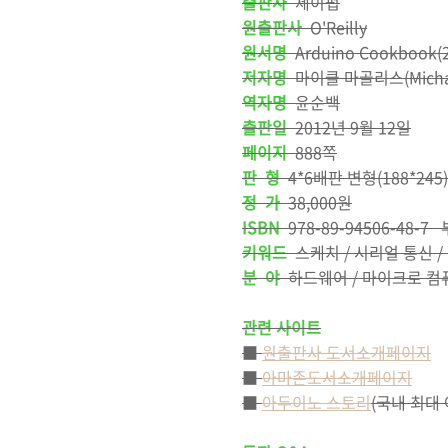
출판사
제이펍
원출판사
O'Reilly
원서명
Arduino Cookbook(2
저자명
마이클 마골리스(Michael
역자명
윤순백
출판일
2012년 9월 12일
페이지
888쪽
판 형
4*6배판 변형(188*245) 
정 가
38,000원
ISBN
978-89-94506-48-7
키워드
스케치 / 시리얼 통신 / 센
분 야
하드웨어 / 마이크로 컴
관련 사이트
■
원출판사 도서소개페이지
■
아마존도서소개페이지
■
아두이노 스토리
(국내 최대