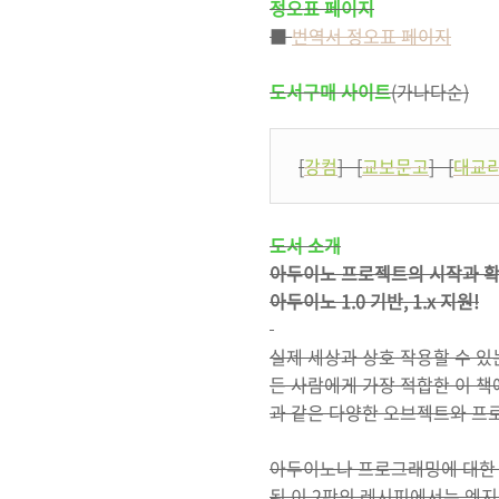
정오표 페이지
■
번역서 정오표 페이지
도서구매 사이트
(가나다순)
[
강컴
] [
교보문고
] [
대교
도서 소개
아두이노 프로젝트의 시작과 확
아두이노 1.0 기반, 1.x 지원!
실제 세상과 상호 작용할 수 
든 사람에게 가장 적합한 이 책에
과 같은 다양한 오브젝트와 프로
아두이노나 프로그래밍에 대한 
된 이 2판의 레시피에서는 엔지