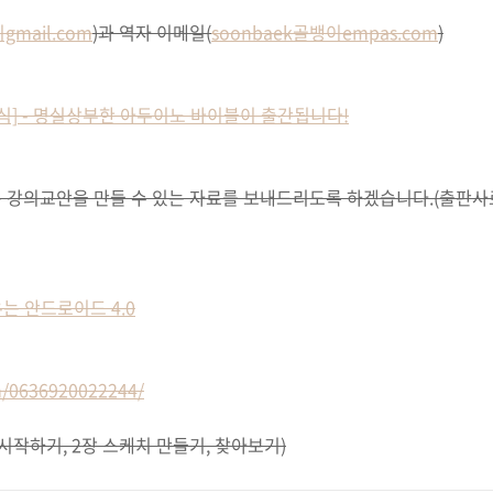
gmail.com
)과 역자 이메일(
soonbaek골뱅이empas.com
)
 책소식] - 명실상부한 아두이노 바이블이 출간됩니다!
 강의교안을 만들 수 있는 자료를 보내드리도록 하겠습니다.(출판사
는 안드로이드 4.0
om/0636920022244/
 시작하기, 2장 스케치 만들기, 찾아보기)