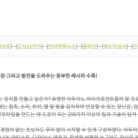
리브로
] [
도서11번가
] [
반디앤루니스
] [
알라딘
] [
예스이십사
] [
인
장 그리고 발전을 도와주는 풍부한 레시피 수록!
있는 장치를 만들고 싶은가? 유명한 아두이노 마이크로컨트롤러 및 
는 접촉, 소리, 위치, 열 및 빛을 감지하여 반응할 수 있는 장난감, 
토타입을 만드는 데 도움이 되는 200가지 이상의 팁과 기술이 담겨 
경험이 없는 초보자도 무리 없이 시작할 수 있게 구성하였다. 아두이
니어, 아티스트, 디자이너, 애호가, 학생을 비롯한 누구라도 자신의 