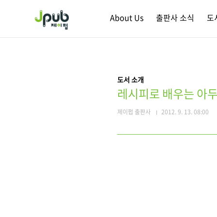
본문 바로가기
About Us
출판사 소식
도
도서 소개
레시피로 배우는 아두
제이펍 출판사
2012. 9. 13. 08:00