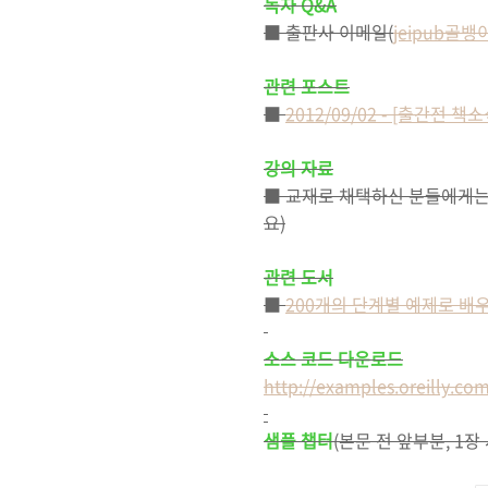
독자 Q&A
■ 출판사 이메일(
jeipub골뱅이
관련 포스트
■
2012/09/02 - [출간전
강의 자료
■ 교재로 채택하신 분들에게는
요)
관련 도서
■
200개의 단계별 예제로 배우
소스 코드 다운로드
http://examples.oreilly.c
샘플 챕터
(본문 전 앞부분, 1장