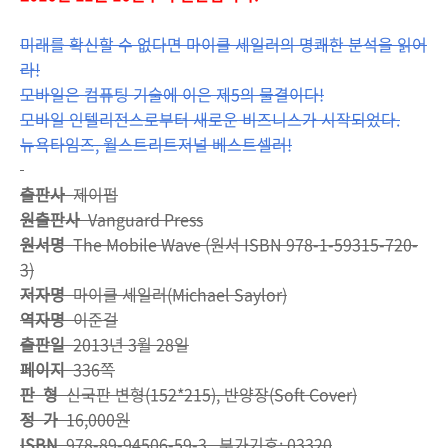
미래를 확신할 수 없다면 마이클 세일러의 명쾌한 분석을 읽어
라!
모바일은 컴퓨팅 기술에 이은 제5의 물결이다!
모바일 인텔리전스로부터 새로운 비즈니스가 시작되었다.
뉴욕타임즈, 월스트리트저널 베스트셀러!
출판사
제이펍
원출판사
Vanguard Press
원서명
The Mobile Wave (원서 ISBN 978-1-59315-720-
3)
저자명
마이클 세일러(Michael Saylor)
역자명
이준걸
출판일
2013년 3월 28일
페이지
336쪽
판 형
신국판 변형(152*215), 반양장(Soft Cover)
정 가
16,000원
ISBN
978-89-94506-59-3 부가기호: 03320