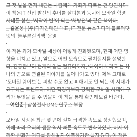
고 첫 발을 먼저 내딛는 사람에게 기회가 따르는 건 당연하다.
이 책은IT 산업 발전의 추이를 살펴봄과 동시에 모바일 혁명
시대를 향한, ‘시작이 반’이 되는 ‘처방전’과 같은 책이다.
_
길윤웅
| (주)디자인매인 대표, IT 전문 뉴스미디어 블로터닷
넷의 ‘늘푸른길의책’ 운영
이 책은 과거 모바일 세상이 어떻게 진화됐으며, 현재 어떤 영
향을 미치고 있고, 앞으로 어떤 모습으로 펼쳐질지를 설명한
다. 진공관부터 현재의 입는 컴퓨터까지, ‘데이터 처리’라는 하
나의 끈으로 연결된 이야기를 풀어나가고 있다. 제목 그대로
‘모바일 웨이브’는 피할 수도 없고 피해서도 안 되는 이 시대가
요구하는 트렌드다. 어떤 혁명기보다 강력한 모바일 시대에 우
리가 무엇을 할 수 있을지 이 책을 통해 확인해보길 바란다.
_
여인춘
| 삼성전자 DMC 연구소 부장
모바일 시장은 최근 몇 년에 걸쳐 급격한 속도로 성장했으며,
이에 따라 우리의 생활 역시 빠른 속도로 변화하였다. 이제 이
러한 변화가 어디를 향해갈지 예측하기란 쉽지 않다. 이 책은