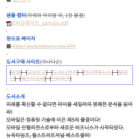
샘플 챕터
(차례와 머리말 외, 1장 물결)
모바일웨이브_sample.pdf
정오표 페이지
■
http://jpub.tistory.com/299
도서구매 사이트
(가나다순)
[
강컴
] [
교보문고
] [
도서11번가
] [
반디앤루니스
] [
알라
딘
] [
예스이십사
] [
인터파크
]
도서소개
미래를 확신할 수 없다면 마이클 세일러의 명쾌한 분석을 읽어
라!
모바일은 컴퓨팅 기술에 이은 제5의 물결이다!
모바일 인텔리전스로부터 새로운 비즈니스가 시작되었다.
뉴욕타임즈, 월스트리트저널 베스트셀러!