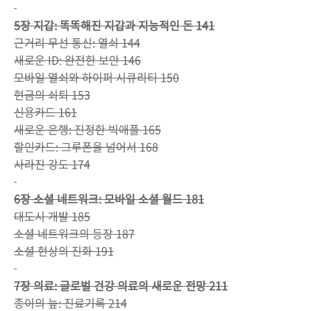
5장 지갑: 똑똑해진 지갑과 지능적인 돈 141
근거리 무선 통신: 열쇠 144
새로운 ID: 완전한 보안 146
모바일 열쇠와 하이퍼 시큐리티 150
현금의 쇠퇴 153
신용카드 161
새로운 은행: 진정한 빅애플 165
할인카드: 그루폰을 넘어서 168
사라진 강도 174
6장 소셜 네트워크: 모바일 소셜 월드 181
대도시 개발 185
소셜 네트워크의 등장 187
소셜 현상의 진화 191
7장 의료: 글로벌 건강 의료의 새로운 전망 211
종이의 늪: 진료기록 214