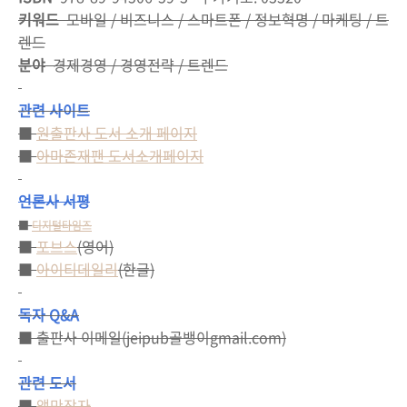
키워드
모바일 / 비즈니스 / 스마트폰 / 정보혁명 / 마케팅 / 트
렌드
분야
경제경영 / 경영전략 / 트렌드
관련 사이트
■
원출판사 도서 소개 페이지
■
아마존재팬 도서소개페이지
언론사 서평
■
디지털타임즈
■
포브스
(영어)
■
아이티데일리
(한글)
독자 Q&A
■ 출판사 이메일(jeipub골뱅이gmail.com)
관련 도서
■
앱만장자