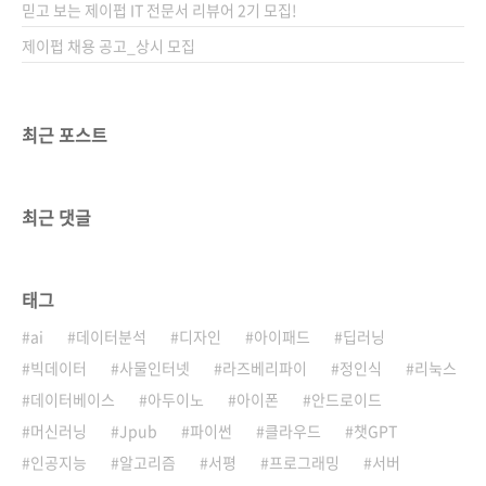
믿고 보는 제이펍 IT 전문서 리뷰어 2기 모집!
제이펍 채용 공고_상시 모집
최근 포스트
최근 댓글
태그
ai
데이터분석
디자인
아이패드
딥러닝
빅데이터
사물인터넷
라즈베리파이
정인식
리눅스
데이터베이스
아두이노
아이폰
안드로이드
머신러닝
Jpub
파이썬
클라우드
챗GPT
인공지능
알고리즘
서평
프로그래밍
서버