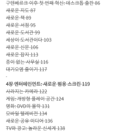
구텐베르크 이후 첫 번째 혁신: 데스크톱 출판 86
새로운 지도 87
새로운 책 89
새로운 서점 95
새로운 도서관 99
세상이 도서관이다 103
새로운 신문 106
새로운 잡지 113
종이 없는 사무실 116
대기오염 줄이기 117
4장 엔터테인먼트: 새로운 범용 스크린 119
사라지는 카메라 122
게임: 개방형 플레이 공간 124
영화: DVD의 몰락 131
모바일 텔레비전 134
새로운 공유 미디어 136
TV와 광고: 놀라운 신세계 138