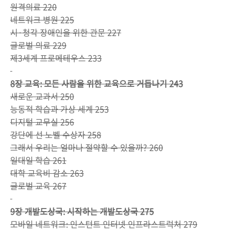
원격의료 220
네트워크 병원 225
시·청각 장애인을 위한 관문 227
글로벌 의료 229
제3세계 프로메테우스 233
8장 교육: 모든 사람을 위한 교육으로 거듭나기 243
새로운 교과서 250
능동적 학습과 가상 세계 253
디지털 교무실 256
강단에 선 노벨 수상자 258
그래서 우리는 얼마나 절약할 수 있을까? 260
일대일 학습 261
대학 교육비 감소 263
글로벌 교육 267
9장 개발도상국: 시작하는 개발도상국 275
모바일 네트워크: 인스턴트 인터넷 인프라스트럭처 279