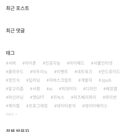
최근 포스트
최근 댓글
태그
서버
아이폰
인공지능
아이패드
사물인터넷
클라우드
아두이노
이벤트
네트워크
안드로이드
정인식
딥러닝
자바스크립트
개발자
Jpub
알고리즘
서평
ai
빅데이터
디자인
배장열
머신러닝
챗GPT
리눅스
라즈베리파이
파이썬
제이펍
프로그래밍
데이터분석
데이터베이스
더보기
전체 방문자