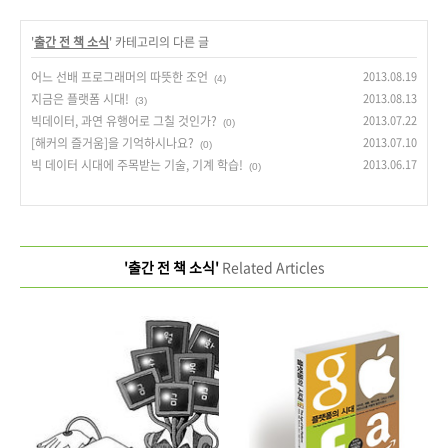
'
출간 전 책 소식
' 카테고리의 다른 글
어느 선배 프로그래머의 따뜻한 조언
2013.08.19
(4)
지금은 플랫폼 시대!
2013.08.13
(3)
빅데이터, 과연 유행어로 그칠 것인가?
2013.07.22
(0)
[해커의 즐거움]을 기억하시나요?
2013.07.10
(0)
빅 데이터 시대에 주목받는 기술, 기계 학습!
2013.06.17
(0)
'출간 전 책 소식'
Related Articles