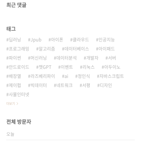
최근 댓글
태그
딥러닝
Jpub
아이폰
클라우드
인공지능
프로그래밍
알고리즘
데이터베이스
아이패드
파이썬
머신러닝
데이터분석
개발자
서버
안드로이드
챗GPT
이벤트
리눅스
아두이노
배장열
라즈베리파이
ai
정인식
자바스크립트
제이펍
빅데이터
네트워크
서평
디자인
사물인터넷
더보기
전체 방문자
오늘