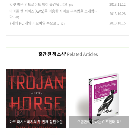
킷캣 먹은 안드로이드 책이 출간됩니다!
2013.11.12
(0)
아마존 웹 서비스(AWS)를 이용한 사이트 구축법을 소개합니
2013.10.28
다.
(0)
7개의 PC 게임이 모바일 속으로...
2013.10.15
(2)
'출간 전 책 소식'
Related Articles
마크 러시노비치의 두 번째 장편소설
오랜만에 만나는 C 포인터 책!