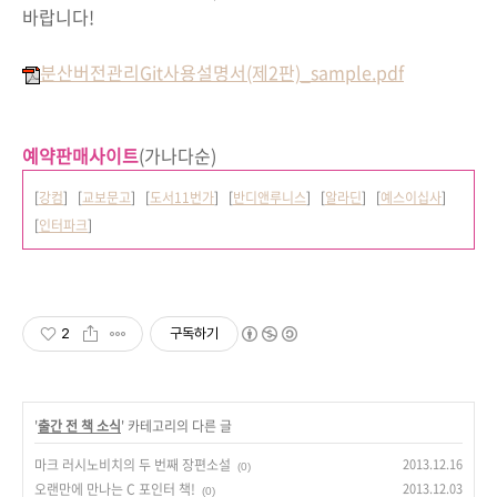
바랍니다!
분산버전관리Git사용설명서(제2판)_sample.pdf
예약판매사이트
(가나다순)
[
강컴
] [
교보문고
] [
도서11번가
] [
반디앤루니스
] [
알라딘
] [
예스이십사
]
[
인터파크
]
2
구독하기
'
출간 전 책 소식
' 카테고리의 다른 글
마크 러시노비치의 두 번째 장편소설
2013.12.16
(0)
오랜만에 만나는 C 포인터 책!
2013.12.03
(0)