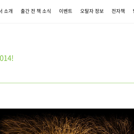
서 소개
출간 전 책 소식
이벤트
오탈자 정보
전자책
014!