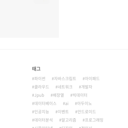
태그
파이썬
자바스크립트
아이패드
클라우드
네트워크
개발자
Jpub
배장열
빅데이터
데이터베이스
ai
아두이노
인공지능
이벤트
안드로이드
데이터분석
알고리즘
프로그래밍
사물인터넷
디자인
정인식