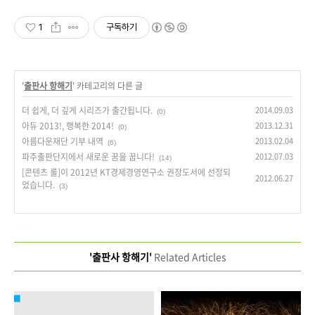
1
구독하기
'
출판사 항해기
' 카테고리의 다른 글
더 쉽게, 더 깊게 시리즈가 출간됩니다.
2014.09.03
(0)
아듀 2013!, 행복한 2014!
2013.12.31
(0)
아름다운재단 기부 내역
2013.02.04
(6)
파주출판단지에서 새로운 꿈을 꿉니다!
2012.07.03
(14)
[콘텐츠 룰]이 2012년 KT경제경영연구소 권장도서에 선정되
2012.06.27
었습니다.
(3)
'출판사 항해기'
Related Articles