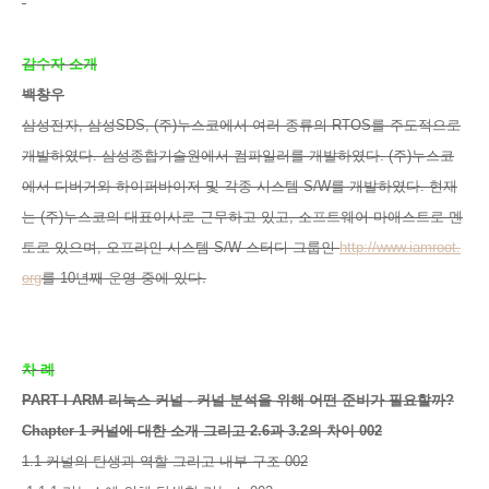
감수자 소개
백창우
삼성전자, 삼성SDS, (주)누스코에서 여러 종류의 RTOS를 주도적으로
개발하였다. 삼성종합기술원에서 컴파일러를 개발하였다. (주)누스코
에서 디버거와 하이퍼바이저 및 각종 시스템 S/W를 개발하였다. 현재
는 (주)누스코의 대표이사로 근무하고 있고, 소프트웨어 마애스트로 멘
토로 있으며, 오프라인 시스템 S/W 스터디 그룹인
http://www.iamroot.
org
를 10년째 운영 중에 있다.
차 례
PART I ARM 리눅스 커널 - 커널 분석을 위해 어떤 준비가 필요할까?
Chapter 1 커널에 대한 소개 그리고 2.6과 3.2의 차이 002
1.1 커널의 탄생과 역할 그리고 내부 구조 002