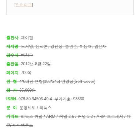
[
인터파크
]
출판사
제이펍
저자명
노서영, 윤석훈, 강진성, 송원준, 이윤재, 임윤재
감수자
백창우
출판일
2012년 8월 22일
페이지
700쪽
판 형
4*6배판 변형(188*245) 반양장(Soft Cover)
정 가
35,000원
ISBN
978-89-94506-49-4 부가기호: 93560
분 야
운영체제 / 리눅스
키워드
리눅스 커널 / ARM / 커널 2.6 / 커널 3.2 / ARM 프로세서 / 데
몬/ 아이엠루트