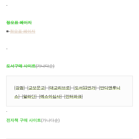
정오표 페이지
■
정오표 페이지
도서구매 사이트
(가나다순)
[
강컴
]
[
교보문고
]
[
대교리브로
]
[
도서11번가
]
[
반디앤루니
스
]
[
알라딘
]
[
예스이십사
]
[
인터파크
]
전자책 구매 사이트
(가나다순)