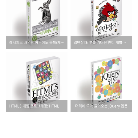
레시피로 배우는 아두이노 쿡북(제2판)
앱만장자: 부를 거머쥔 인디 개발자들의 성공 비법
HTML5 게임 프로그래밍: HTML5, CSS3, WebGL로 재미있게 배우는
머리에 쏙쏙 들어오는 jQuery 입문