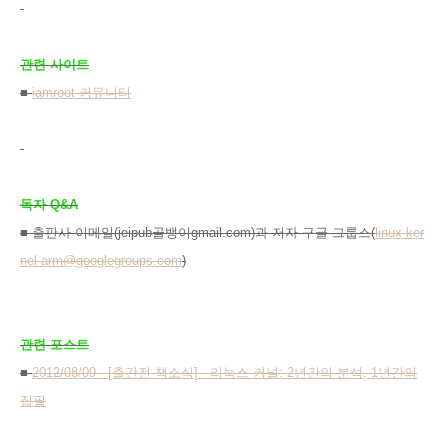
관련 사이트
■
iamroot 커뮤니티
독자 Q&A
■ 출판사 이메일(jeipub골뱅이gmail.com)과 저자 구글 그룹스(
linux-ker
nel-arm@googlegroups.com
)
관련 포스트
■
2012/08/09 - [출간전 책소식] - 리눅스 커널: 2년간의 분석, 1년간의
집필