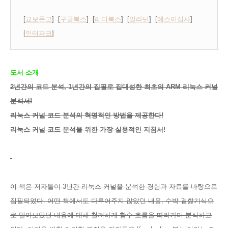
[
교보문고
] [
구글북스
] [
리디북스
] [
알라딘
] [
예스이십사
]
[
인터파크
]
도서 소개
2년간의 코드 분석, 1년간의 집필로 집대성한 최초의 ARM 리눅스 커널
분석서!
리눅스 커널 코드 분석의 혁명적인 방법을 제공한다!
리눅스 커널 코드 분석을 위한 가장 실용적인 지침서!
이 책은 저자들이 3년간 리눅스 커널을 분석한 경험과 자료를 바탕으로
집필되었다. 어떤 책에서도 다루어주지 않았던 내용, 수박 겉핥기식으
로 알아보았던 내용에 대해 철저하게 함수 흐름을 따라가며 분석하고