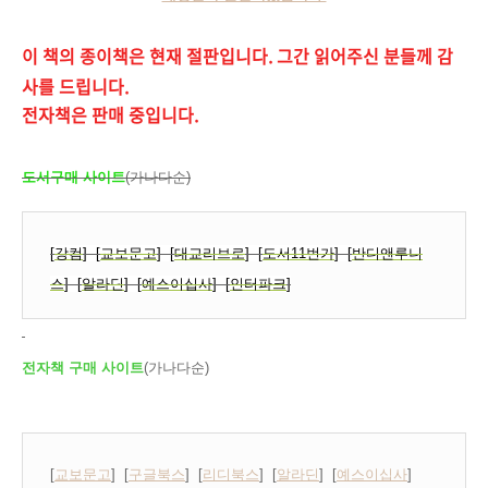
이 책의 종이책은 현재 절판입니다. 그간 읽어주신 분들께 감
사를 드립니다.
전자책은 판매 중입니다.
도서구매 사이트
(가나다순)
[
강컴
]
[
교보문고
]
[
대교리브로
]
[
도서11번가
]
[
반디앤루니
스
]
[
알라딘
]
[
예스이십사
]
[
인터파크
]
전자책 구매 사이트
(가나다순)
[
교보문고
] [
구글북스
] [
리디북스
] [
알라딘
] [
예스이십사
]