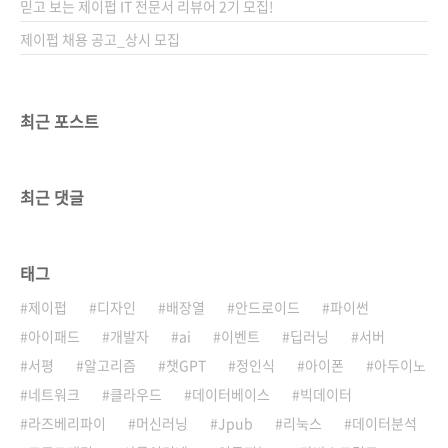
믿고 보는 제이펍 IT 전문서 리뷰어 2기 모집!
제이펍 채용 공고_상시 모집
최근 포스트
최근 댓글
태그
제이펍
디자인
배장열
안드로이드
파이썬
아이패드
개발자
ai
이벤트
딥러닝
서버
서평
알고리즘
챗GPT
정인식
아이폰
아두이노
네트워크
클라우드
데이터베이스
빅데이터
라즈베리파이
머신러닝
Jpub
리눅스
데이터분석