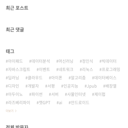
최근 포스트
최근 댓글
태그
아이패드
데이터분석
머신러닝
정인식
빅데이터
자바스크립트
이벤트
네트워크
리눅스
프로그래밍
딥러닝
클라우드
아이폰
알고리즘
데이터베이스
디자인
개발자
서평
인공지능
Jpub
배장열
아두이노
파이썬
서버
사물인터넷
제이펍
라즈베리파이
챗GPT
ai
안드로이드
더보기
전체 방문자