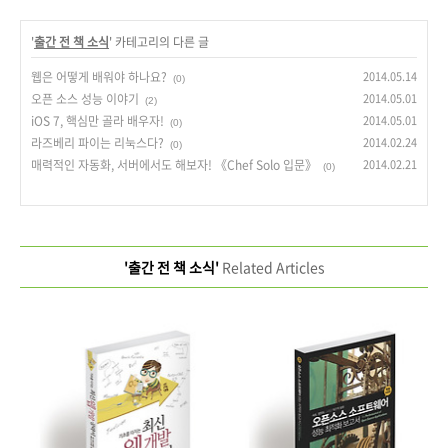
'
출간 전 책 소식
' 카테고리의 다른 글
웹은 어떻게 배워야 하나요?
2014.05.14
(0)
오픈 소스 성능 이야기
2014.05.01
(2)
iOS 7, 핵심만 골라 배우자!
2014.05.01
(0)
라즈베리 파이는 리눅스다?
2014.02.24
(0)
매력적인 자동화, 서버에서도 해보자! 《Chef Solo 입문》
2014.02.21
(0)
'출간 전 책 소식'
Related Articles