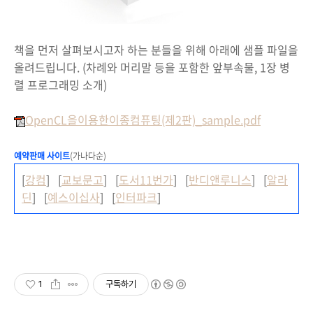
책을 먼저 살펴보시고자 하는 분들을 위해 아래에 샘플 파일을
올려드립니다. (차례와 머리말 등을 포함한 앞부속물, 1장 병
렬 프로그래밍 소개)
OpenCL을이용한이종컴퓨팅(제2판)_sample.pdf
예약판매 사이트
(가나다순)
[
강컴
] [
교보문고
] [
도서11번가
] [
반디앤루니스
] [
알라
딘
] [
예스이십사
] [
인터파크
]
1
구독하기