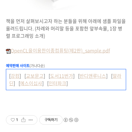
책을 먼저 살펴보시고자 하는 분들을 위해 아래에 샘플 파일을
올려드립니다. (차례와 머리말 등을 포함한 앞부속물, 1장 병
렬 프로그래밍 소개)
OpenCL을이용한이종컴퓨팅(제2판)_sample.pdf
예약판매 사이트
(가나다순)
[
강컴
] [
교보문고
] [
도서11번가
] [
반디앤루니스
] [
알라
딘
] [
예스이십사
] [
인터파크
]
1
구독하기