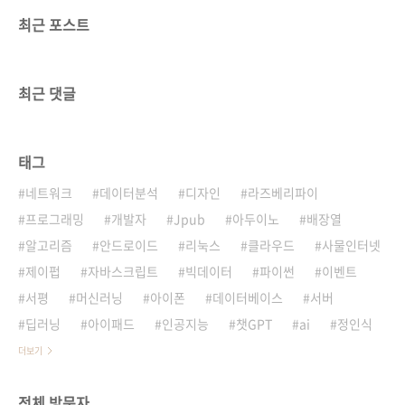
최근 포스트
최근 댓글
태그
네트워크
데이터분석
디자인
라즈베리파이
프로그래밍
개발자
Jpub
아두이노
배장열
알고리즘
안드로이드
리눅스
클라우드
사물인터넷
제이펍
자바스크립트
빅데이터
파이썬
이벤트
서평
머신러닝
아이폰
데이터베이스
서버
딥러닝
아이패드
인공지능
챗GPT
ai
정인식
더보기
전체 방문자