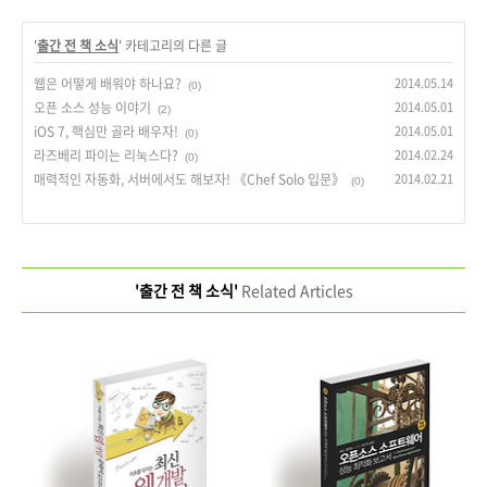
'
출간 전 책 소식
' 카테고리의 다른 글
웹은 어떻게 배워야 하나요?
2014.05.14
(0)
오픈 소스 성능 이야기
2014.05.01
(2)
iOS 7, 핵심만 골라 배우자!
2014.05.01
(0)
라즈베리 파이는 리눅스다?
2014.02.24
(0)
매력적인 자동화, 서버에서도 해보자! 《Chef Solo 입문》
2014.02.21
(0)
'출간 전 책 소식'
Related Articles