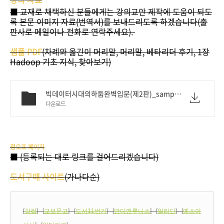
■ 교재로 채택하신 분들에게는 강의교안 제작에 도움이 되도
록 본문 이미지 자료(번역서)를 보내드리도록 하겠습니다(출
판사로 메일이나 전화로 연락주세요).
샘플 PDF
(차례와 옮긴이 머리말, 머리말, 베타리더 후기, 1장
Hadoop 기초 지식, 찾아보기)
빅데이터시대의하둡완벽입문(제2판)_sample.pdf
다운로드
정오표 페이지
■ (등록되는 대로 링크를 걸어드리겠습니다)
도서구매 사이트
(가나다순)
[
강컴
] [
교보문고
] [
도서11번가
] [
반디앤루니스
] [
알라딘
] [
예스이