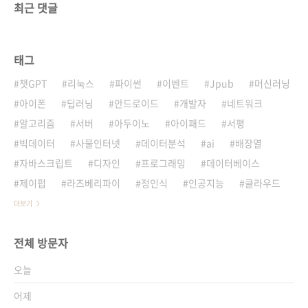
최근 댓글
태그
챗GPT
리눅스
파이썬
이벤트
Jpub
머신러닝
아이폰
딥러닝
안드로이드
개발자
네트워크
알고리즘
서버
아두이노
아이패드
서평
빅데이터
사물인터넷
데이터분석
ai
배장열
자바스크립트
디자인
프로그래밍
데이터베이스
제이펍
라즈베리파이
정인식
인공지능
클라우드
더보기
전체 방문자
오늘
어제