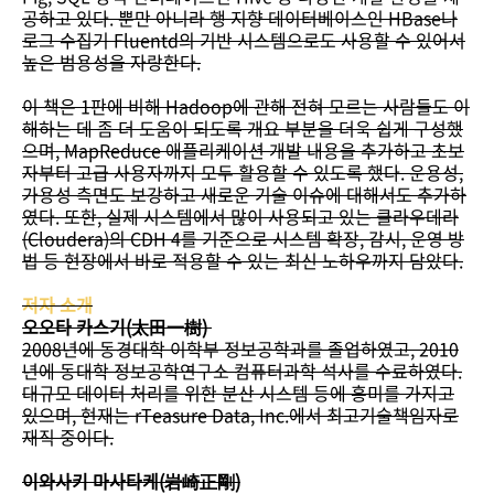
공하고 있다. 뿐만 아니라 행 지향 데이터베이스인 HBase나
로그 수집기 Fluentd의 기반 시스템으로도 사용할 수 있어서
높은 범용성을 자랑한다.
이 책은 1판에 비해 Hadoop에 관해 전혀 모르는 사람들도 이
해하는 데 좀 더 도움이 되도록 개요 부분을 더욱 쉽게 구성했
으며, MapReduce 애플리케이션 개발 내용을 추가하고 초보
자부터 고급 사용자까지 모두 활용할 수 있도록 했다. 운용성,
가용성 측면도 보강하고 새로운 기술 이슈에 대해서도 추가하
였다. 또한, 실제 시스템에서 많이 사용되고 있는 클라우데라
(Cloudera)의 CDH 4를 기준으로 시스템 확장, 감시, 운영 방
법 등 현장에서 바로 적용할 수 있는 최신 노하우까지 담았다.
저자 소개
오오타 카스기(太田一樹)
2008년에 동경대학 이학부 정보공학과를 졸업하였고, 2010
년에 동대학 정보공학연구소 컴퓨터과학 석사를 수료하였다.
대규모 데이터 처리를 위한 분산 시스템 등에 흥미를 가지고
있으며, 현재는 rTeasure Data, Inc.에서 최고기술책임자로
재직 중이다.
이와사키 마사타케(岩崎正剛)