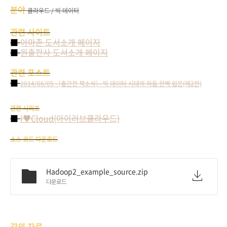
분야
클라우드 / 빅 데이터
관련 사이트
■
아마존 도서소개 페이지
■
원출판사 도서소개 페이지
관련 포스트
■
2014/06/05 - [출간전 책소식] - 빅 데이터 시대의 하둡 완벽 입문(제2판)
관련 시리즈
■
I♥Cloud(아이러브클라우드)
소스 코드 다운로드
Hadoop2_example_source.zip
다운로드
강의 자료