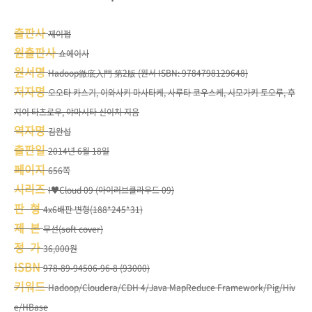
출판사
제이펍
원출판사
쇼에이사
원서명
Hadoop徹底入門 第2版 (원서 ISBN: 9784798129648)
저자명
오오타 카스기, 이와사키 마사타케, 사루타 코우스케, 시모가키 토오루, 후
지이 타츠로우, 야마시타 신이치 지음
역자명
김완섭
출판일
2014년 6월 18일
페이지
656쪽
시리즈
I♥Cloud 09 (아이러브클라우드 09)
판 형
4x6배판 변형(188*245*31)
제 본
무선(soft cover)
정 가
36,000원
ISBN
978-89-94506-96-8 (93000)
키워드
Hadoop/Cloudera/CDH 4/Java MapReduce Framework/Pig/Hiv
e/HBase