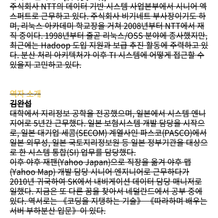
주식회사 NTT의 데이터 기반 시스템 사업본부에서 시니어 엑
스퍼트로 근무하고 있다. 주식회사 비기네트 부사장이기도 하
며, 리눅스 아카데미 학교장을 거쳐 2008년부터 NTT에서 재
직 중이다. 1998년부터 줄곧 리눅스/OSS 분야에 종사했지만,
최근에는 Hadoop 도입 지원과 보급 추진 활동에 주력하고 있
다. 분산 처리 아키텍처가 이후 TI 시스템에 어떻게 접근할 수
있을지 고민하고 있다.
역자 소개
김완섭
대학에서 지리정보 공학을 전공했으며, 일본에서 시스템 엔니
지어로 5년간 근무했다. 일본 보험시스템 개발 담당을 시작으
로, 일본 대기업 세콤(SECOM) 계열사인 파스코(PASCO)에서
일본 외무성, 일본 국토지리정보원 등 일본 정부기관을 대상으
로 한 시스템 통합(SI) 업무를 담당했다.
이후 야후 재팬(Yahoo Japan)으로 직장을 옮겨 야후 맵
(Yahoo Map) 개발 담당 시니어 엔지니어로 근무하다가
2010년 귀국하여 SK에서 내비게이션 데이터 담당 매니저로
일했다. 지금은 또 다른 꿈을 찾아서 네덜란드에서 공부 중에
있다. 역서로는 《코딩을 지탱하는 기술》 《따라하며 배우는
서버 부하분산 입문》이 있다.