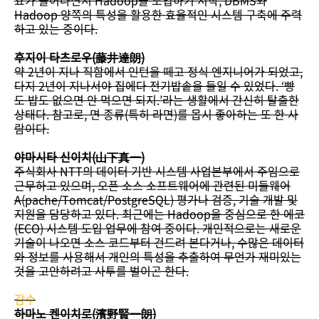
요가 늘어나면서 Hadoop을 도입하기 시작, DBMS와
Hadoop 양쪽의 특성을 활용한 효율적인 시스템 구축에 주력
하고 있는 중이다.
후지이 타츠로우(藤井達朗)
약 2년이 지나 직함에서 인턴을 떼고 정식 엔지니어가 되었고,
다지 2년이 지나서야 집에다 전기밥솥을 들일 수 있었다. ‘빵
도 밥도 없으면 안 먹으면 되지.’라는 생활에서 간신히 탈출한
상태다. 참고로, 면 종류(특히 라면)를 몹시 좋아하는 또 한 사
람이다.
야마시타 신이치(山下真一)
주식회사 NTT의 데이터 기반 시스템 사업본부에서 주임으로
근무하고 있으며, 오픈 소스 소프트웨어에 관련된 미들웨어
A(pache/Tomcat/PostgreSQL) 평가나 검증, 기술 개발 및
지원을 담당하고 있다. 최근에는 Hadoop을 중심으로 한 에코
(ECO) 시스템 도입 업무에 참여 중이다. 개인적으로는 새로운
기술이 나오면 소스 코드부터 건드려 본다거나, 수많은 데이터
와 정보를 사용해서 개인의 특성을 추출하여 무언가 재미있는
것을 고안하려고 사투를 벌이곤 한다.
감수
하마노 켄이치로(濱野賢一朗)