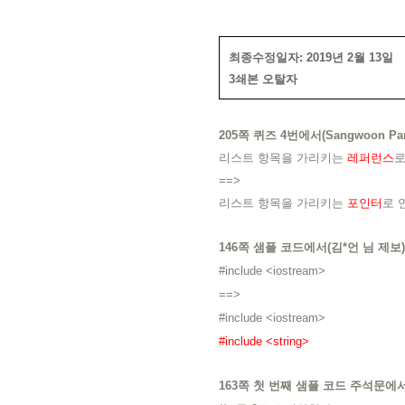
최종수정일자: 2019년 2월 13일
3쇄본 오탈자
205쪽
퀴즈 4번에서(
Sangwoon Pa
리스트 항목을 가리키는
레퍼런스
로
==>
리스트 항목을 가리키는
포인터
로 
146쪽
샘플 코드
에서(김*언 님 제보)
#include <iostream>
==>
#include <iostream>
#include <string>
163쪽 첫 번째 샘플 코드 주석문에서