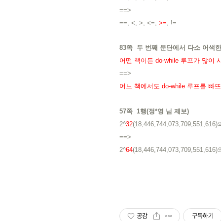
==>
==, <, >, <=,
>=
, !=
83쪽 두 번째 문단에서 다소 어색한 
어떤 책이든 do-while 루프가 많이
==>
어느 책에서도 do-while 루프를 빠
57쪽 1행(정*영 님 제보)
2^
32
(18,446,744,073,709,551,616)
==>
2^
64
(18,446,744,073,709,551,616)
공감
구독하기