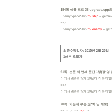
194쪽 샘플 코드 38 upgrade.c
EnemySpaceShip
*p_ship
= getNe
==>
EnemySpaceShip
*p_enemy
= get
최종수정일자: 2015년 2월 25일
1쇄본 오탈자
61쪽 본문 세 번째 문단 1행(정*영 
여기서 if문은 ‘5가 10보다 작은지
==>
여기서 if문은 ‘5가 10보다 작은지
70쪽 가운데 부분(전*희 님 제보)
==, <, >, <=,
=>
, !=