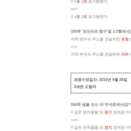
// x를 2
초
초기화한다.
==>
// x를 2
로
초기화한다.
169쪽 '포인터와 함수'절 1-2행에서(
지역 변수의 주소를 전달
하면
로컬
==>
지역 변수의 주소를 전달
하면
지역
최종수정일자: 2016년 9월 28일
2쇄본 오탈자
266쪽 샘플 코드 43 주석문에서(김*
// 같은 문자열을 또
찾기
않게끔 마
==>
// 같은 문자열을 또
찾지
않게끔 마