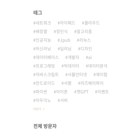
태그
네트워크
아이패드
클라우드
배장열
정인식
알고리즘
인공지능
Jpub
리눅스
머신러닝
딥러닝
디자인
데이터베이스
개발자
ai
프로그래밍
빅데이터
데이터분석
자바스크립트
사물인터넷
제이펍
안드로이드
서평
라즈베리파이
파이썬
아이폰
챗GPT
이벤트
아두이노
서버
더보기
전체 방문자