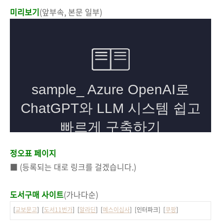
미리보기
(앞부속, 본문 일부)
정오표 페이지
■ (등록되는 대로 링크를 걸겠습니다.)
도서구매 사이트
(가나다순)
[
교보문고
] [
도서11번가
] [
알라딘
] [
예스이십사
] [인터파크] [
쿠팡
]