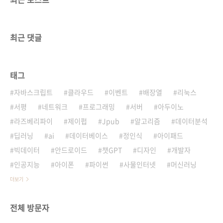
최근 댓글
태그
자바스크립트
클라우드
이벤트
배장열
리눅스
서평
네트워크
프로그래밍
서버
아두이노
라즈베리파이
제이펍
Jpub
알고리즘
데이터분석
딥러닝
ai
데이터베이스
정인식
아이패드
빅데이터
안드로이드
챗GPT
디자인
개발자
인공지능
아이폰
파이썬
사물인터넷
머신러닝
더보기
전체 방문자