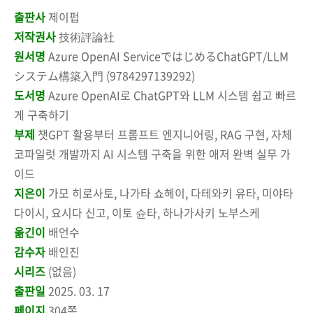
출판사
제이펍
저작권사
技術評論社
원서명
Azure OpenAI ServiceではじめるChatGPT/LLM
システム構築入門 (9784297139292)
도서명
Azure OpenAI로 ChatGPT와 LLM 시스템 쉽고 빠르
게 구축하기
부제
챗GPT 활용부터 프롬프트 엔지니어링, RAG 구현, 자체
코파일럿 개발까지 AI 시스템 구축을 위한 애저 완벽 실무 가
이드
지은이
가모 히로사토, 나가타 쇼헤이, 다테와키 유타, 미야타
다이시, 요시다 신고, 이토 슌타, 하나가사키 노부스케
옮긴이
배언수
감수자
배인진
시리즈
(없음)
출판일
2025. 03. 17
페이지
304쪽