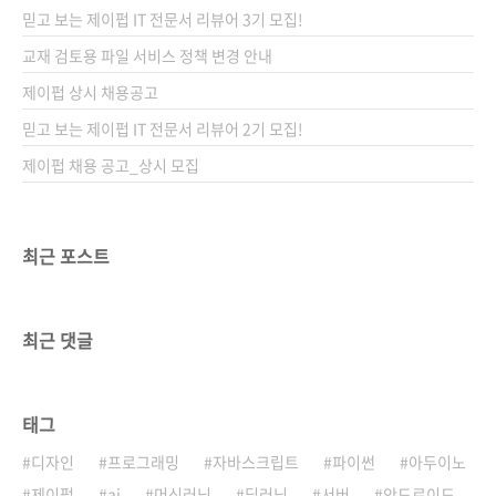
믿고 보는 제이펍 IT 전문서 리뷰어 3기 모집!
교재 검토용 파일 서비스 정책 변경 안내
제이펍 상시 채용공고
믿고 보는 제이펍 IT 전문서 리뷰어 2기 모집!
제이펍 채용 공고_상시 모집
최근 포스트
최근 댓글
태그
디자인
프로그래밍
자바스크립트
파이썬
아두이노
제이펍
ai
머신러닝
딥러닝
서버
안드로이드