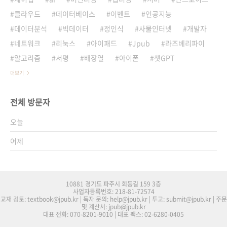
클라우드
데이터베이스
이벤트
인공지능
데이터분석
빅데이터
정인식
사물인터넷
개발자
네트워크
리눅스
아이패드
Jpub
라즈베리파이
알고리즘
서평
배장열
아이폰
챗GPT
더보기
전체 방문자
오늘
어제
10881 경기도 파주시 회동길 159 3층
사업자등록번호: 218-81-72574
교재 검토: textbook@jpub.kr | 독자 문의: help@jpub.kr | 투고: submit@jpub.kr | 주문
및 계산서: jpub@jpub.kr
대표 전화: 070-8201-9010 | 대표 팩스: 02-6280-0405