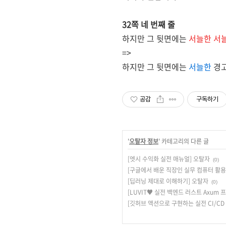
32쪽 네 번째 줄
하지만 그 뒷면에는
서늘한 서
=>
하지만 그 뒷면에는
서늘한
경고
공감
구독하기
'
오탈자 정보
' 카테고리의 다른 글
[엣시 수익화 실전 매뉴얼] 오탈자
(0)
[구글에서 배운 직장인 실무 컴퓨터 활용 
[딥러닝 제대로 이해하기] 오탈자
(0)
[LUVIT♥ 실전 백엔드 러스트 Axum
[깃허브 액션으로 구현하는 실전 CI/CD