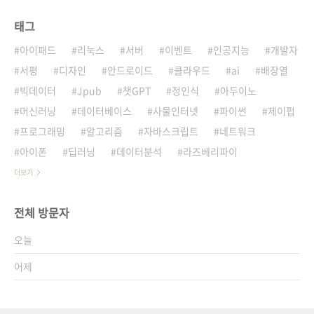
태그
아이패드
리눅스
서버
이벤트
인공지능
개발자
서평
디자인
안드로이드
클라우드
ai
배장열
빅데이터
Jpub
챗GPT
정인식
아두이노
머신러닝
데이터베이스
사물인터넷
파이썬
제이펍
프로그래밍
알고리즘
자바스크립트
네트워크
아이폰
딥러닝
데이터분석
라즈베리파이
더보기
전체 방문자
오늘
어제