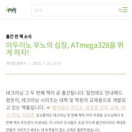
본문 바로가기
출간 전 책 소식
아두이노 우노의 심장, ATmega328을 뛰
게 하자!
제이펍 출판사
2015. 7. 20. 17:57
테크러닝 그 두 번째 책이 곧 출간됩니다. 일전에도 안내해드
렸듯이, 테크러닝 시리즈는 대학 및 학원의 교재용으로 개발되
고 있는 책들입니다. ☞
제이펍이 만드는 새로운 강의 교재_테
크 러닝 시리즈
공교롭게도 테크러닝 첫 번째 책의 저자 허경용 교수님께서
두
번째 책의 주인공이
되셨네요. 이 시리즈 도서들은 조금 더디게 출간되더라도 제대로
만들어 가르치고 배우는 데 부족함이 없는 교재로 출판하겠습니다.