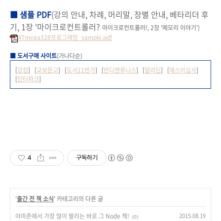
■ 샘플 PDF
(강의 안내, 차례, 머리말, 장별 안내, 베타리더 후
기, 1장 '마이크로컨트롤러?
마이크로컨트롤러!, 2장 '메모리 이야기'
)
ATmega328프로그래밍_sample.pdf
■ 도서구매 사이트
(가나다순)
[
강컴
] [
교보문고
] [
도서11번가
] [
반디앤루니스
] [
알라딘
] [
예스이십사
]
[
인터파크
]
4
구독하기
'
출간 전 책 소식
' 카테고리의 다른 글
아마존에서 가장 많이 팔리는 바로 그 Node 책!
2015.08.19
(0)