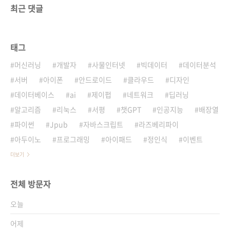
최근 댓글
태그
머신러닝
개발자
사물인터넷
빅데이터
데이터분석
서버
아이폰
안드로이드
클라우드
디자인
데이터베이스
ai
제이펍
네트워크
딥러닝
알고리즘
리눅스
서평
챗GPT
인공지능
배장열
파이썬
Jpub
자바스크립트
라즈베리파이
아두이노
프로그래밍
아이패드
정인식
이벤트
더보기
전체 방문자
오늘
어제