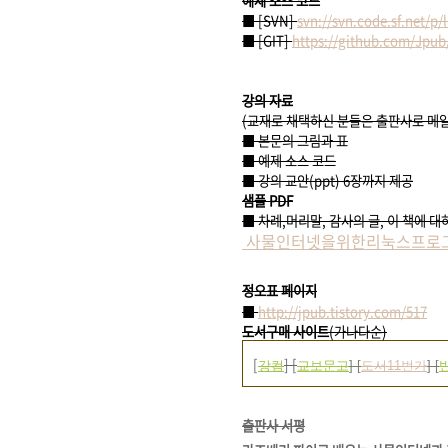
예제 소스 코드
■ [SVN]
svn://svn.code.sf.net/
■ [GIT]
https://github.com/Jpu
강의 자료
(교재로 채택하신 분들은 출판사로 메일을 보
■ 본문의 그림과 표
■ 예제 소스 코드
■ 강의 교안(ppt) 6장까지 제공
샘플 PDF
■ 차례,머리말, 감사의 글, 이 책에 
사물인터넷을위한리눅스프로그래밍
정오표 페이지
■
http://jpub.tistory.com/517
도서구매 사이트
(가나다순)
[
] [
강컴
교보문고
] [
도서11번가
] [
출판사 서평