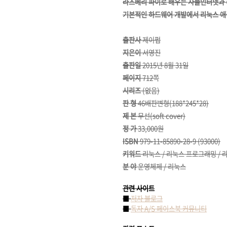
라즈베리 파이로 배우는 사물인터넷과 
기본적인 하드웨어 개발에서 리눅스 애
출판사
제이펍
지은이
서영진
출판일
2015년 8월 31일
페이지
712쪽
시리즈
(없음)
판 형
46배판변형(188*245*28)
제 본
무선(soft cover)
정 가
33,000원
ISBN
979-11-85890-28-9 (93000)
키워드
리눅스 / 리눅스 프로그래밍 / 라즈
분 야
운영체제 / 리눅스
관련 사이트
■
저자 블로그
■
독자 A/S 페이스북 커뮤니티