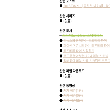
관련 포스트
■
2015/08/21 - [출간전 책소식] 
관련 시리즈
■ (없음)
관련 도서
■
아두이노 상상을 스케치하다
■
리눅스와 함께하는 라즈베리 파이
■
파이썬으로 시작하는 라즈베리 파이
■
라즈베리 파이 시작하기
■
코드로 알아보는 ARM 리눅스 커널
■
김태용의 리눅스 쉘 스크립트 프로
관련 파일 다운로드
■ (없음)
관련 동영상
■
저자 직강(1장)
■
저자 직강(2장)
■
저자 직강(3장)