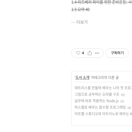
1.4 라즈베리 파이를 위한 준비운동: 사
1.5 요약 40
더보기
4
구독하기
'
도서 소개
' 카테고리의 다른 글
테트리스를 만들며 배우는 나의 첫 프
그림으로 공부하는 오라클 구조
(0)
실무에 바로 적용하는 Node.js
(2)
하스켈로 배우는 함수형 프로그래밍
(4)
아트멜 스튜디오와 아두이노로 배우는 A