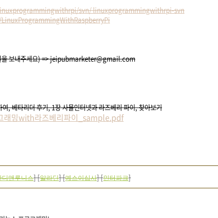
p/linuxprogrammingwithrpi/svn/ linuxprogrammingwithrpi-svn
b/LinuxProgrammingWithRaspberryPi
내주세요) => jeipubmarketer@gmail.com
대하여, 베타리더 후기, 1장 사물인터넷과 라즈베리 파이, 찾아보기
with라즈베리파이_sample.pdf
] [
] [
] [
]
반디앤루니스
알라딘
예스이십사
인터파크