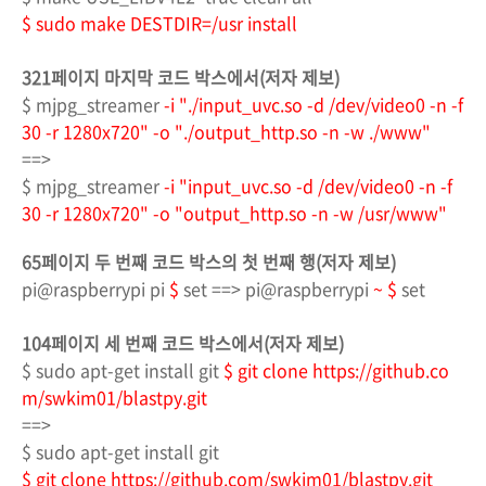
$ sudo make DESTDIR=/usr install
321페이지 마지막 코드 박스에서(저자 제보)
$ mjpg_streamer
-i "./
input_uvc.so -d /dev/video0 -n -f
30 -r 1280x720" -o "./output_http.so -n -w ./www"
==>
$ mjpg_streamer
-i "
input_uvc.so -d /dev/video0 -n -f
30 -r 1280x720"
-o "output_http.so -n -w /usr/www"
65페이지 두 번째 코드 박스의 첫 번째 행(저자 제보)
pi@raspberrypi pi
$
set ==> pi@raspberrypi
~ $
set
104페이지 세 번째 코드 박스에서
(저자 제보)
$ sudo apt-get install git
$ git clone https://github.co
m/swkim01/blastpy.git
==>
$ sudo apt-get install git
$ git clone https://github.com/swkim01/blastpy.g
i
t