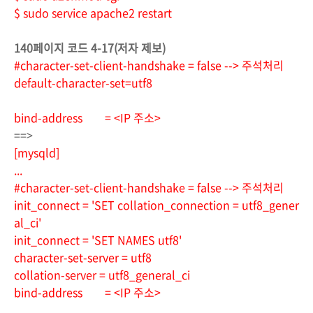
$ sudo service apache2 restart
140페이지 코드 4-17(저자 제보)
#character-set-client-handshake = false --> 주석처리
default-character-set=utf8
bind-address = <IP 주소>
==>
[mysqld]
...
#character-set-client-handshake = false --> 주석처리
init_connect = 'SET collation_connection = utf8_gener
al_ci'
init_connect = 'SET NAMES utf8'
character-set-server = utf8
collation-server = utf8_general_ci
bind-address = <IP 주소>
...