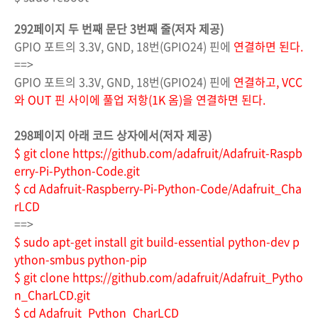
292페이지 두 번째 문단 3번째 줄(저자 제공)
GPIO 포트의 3.3V, GND, 18번(GPIO24) 핀에
연결하면 된다.
==>
GPIO 포트의 3.3V, GND, 18번(GPIO24) 핀에
연결하고, VCC
와 OUT 핀 사이에 풀업 저항(1K 옴)을 연결하면 된다.
298페이지 아래 코드 상자에서(저자 제공)
$ git clone https://github.com/adafruit/Adafruit-Raspb
erry-Pi-Python-Code.git
$ cd Adafruit-Raspberry-Pi-Python-Code/Adafruit_Cha
rLCD
==>
$ sudo apt-get install git build-essential python-dev p
ython-smbus python-pip
$ git clone https://github.com/adafruit/Adafruit_Pytho
n_CharLCD.git
$ cd Adafruit_Python_CharLCD