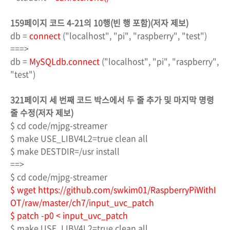
159페이지 코드 4-21의
10행(빈 행 포함)(저자 제보)
db =
connect
("localhost", "pi", "raspberry", "test")
===>
db =
MySQLdb.connect
("localhost", "pi", "raspberry",
"test")
321페이지 세 번째 코드 박스에서 두 줄 추가 및 마지막 명령
줄 수정(저자 제보)
$ cd code/mjpg-streamer
$ make USE_LIBV4L2=true clean all
$ make DESTDIR=/usr install
==>
$ cd code/mjpg-streamer
$ wget https://github.com/swkim01/RaspberryPiWithI
OT/raw/master/ch7/input_uvc_patch
$ patch -p0 < input_uvc_patch
$ make USE_LIBV4L2=true clean all