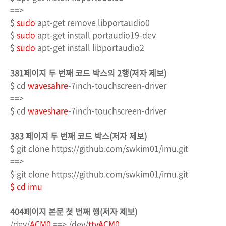
==>
$
sudo
apt-get remove libportaudio0
$
sudo
apt-get install portaudio19-dev
$
sudo
apt-get install libportaudio2
381페이지 두 번째 코드 박스의 2행(저자 제보)
$ cd
wavesahre
-7inch-touchscreen-driver
==>
$ cd
waveshare
-7inch-touchscreen-driver
383 페이지 두 번째 코드 박스(저자 제보)
$ git clone https://github.com/swkim01/imu.git
==>
$ git clone https://github.com/swkim01/imu.git
$ cd imu
404페이지 본문 첫 번째 행(저자 제보)
/dev/
ACM0
==> /dev/
ttyACM0