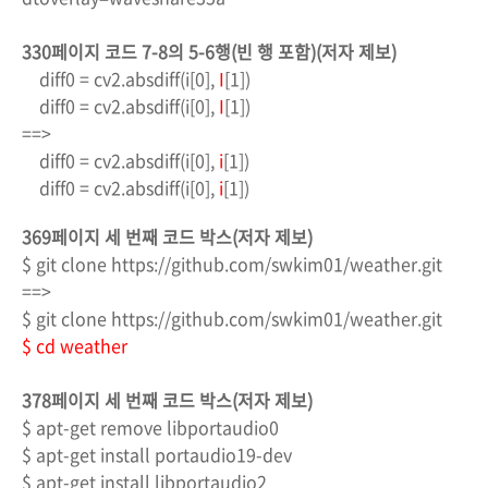
330페이지 코드 7-8의 5-6행(빈 행 포함)(저자 제보)
diff0 = cv2.absdiff(i[0],
I
[1])
diff0 = cv2.absdiff(i[0],
I
[1])
==>
diff0 = cv2.absdiff(i[0],
i
[1])
diff0 = cv2.absdiff(i[0],
i
[1])
369페이지 세 번째 코드 박스(저자 제보)
$ git clone https://github.com/swkim01/weather.git
==>
$ git clone https://github.com/swkim01/weather.git
$ cd weather
378페이지 세 번째 코드 박스(저자 제보)
$ apt-get remove libportaudio0
$ apt-get install portaudio19-dev
$ apt-get install libportaudio2