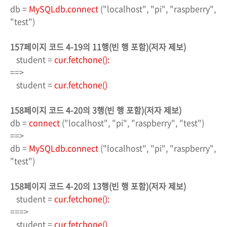
db =
MySQLdb.connect
("localhost", "pi", "raspberry",
"test")
157페이지 코드 4-19의
11행(빈 행 포함)(저자 제보)
student =
cur.fetchone():
==>
student =
cur.fetchone()
158페이지 코드 4-20의
3행(빈 행 포함)(저자 제보)
db =
connect
("localhost", "pi", "raspberry", "test")
==>
db =
MySQLdb.connect
("localhost", "pi", "raspberry",
"test")
158페이지 코드 4-20의
13행(빈 행 포함)(저자 제보)
student =
cur.fetchone():
===>
student =
cur.fetchone()