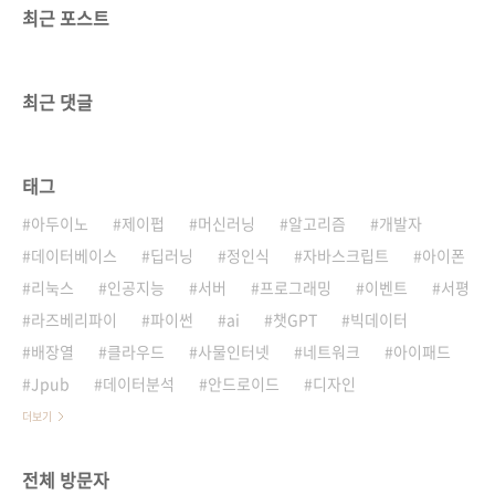
최근 포스트
최근 댓글
태그
아두이노
제이펍
머신러닝
알고리즘
개발자
데이터베이스
딥러닝
정인식
자바스크립트
아이폰
리눅스
인공지능
서버
프로그래밍
이벤트
서평
라즈베리파이
파이썬
ai
챗GPT
빅데이터
배장열
클라우드
사물인터넷
네트워크
아이패드
Jpub
데이터분석
안드로이드
디자인
더보기
전체 방문자