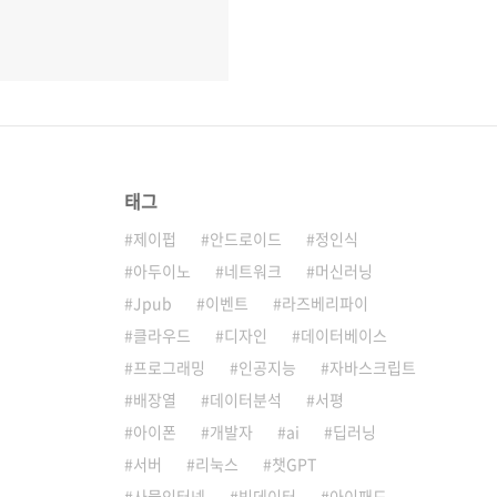
태그
제이펍
안드로이드
정인식
아두이노
네트워크
머신러닝
Jpub
이벤트
라즈베리파이
클라우드
디자인
데이터베이스
프로그래밍
인공지능
자바스크립트
배장열
데이터분석
서평
아이폰
개발자
ai
딥러닝
서버
리눅스
챗GPT
사물인터넷
빅데이터
아이패드