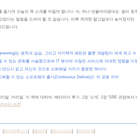
를 옮기며 오늘의 책 소개를 마칠까 합니다. 아, 하나
덧붙여야겠네요. 멀리 호
고맙다는 말씀을 드려야 할 것 같습
니다. 비록 계약한 탈고일보다 늦어졌지만,
사드립니다.
lity Engineering)는 원칙과 실습, 그리고 아키텍처 패턴은 물론 개발팀이 세계 
할 수 있는 문화를 서술함으로써 IT 분야의 수많은 서비스에 지대한 영향을 미쳤
 반드시 읽고 자신의 것으로 소화해낼 가치가 충분한 책이다.
신뢰할 수 있는 소프트웨어 출시(Continuous Delivery)》의 공동 저자
머리말, 머리말, 이 책에 대하여, 베타리더 후기, 1장 '소개', 2장 'SRE 관점에
le.pdf
 [
반디앤루니스
] [
알라딘
] [
예스이십사
] [
인터파크
]