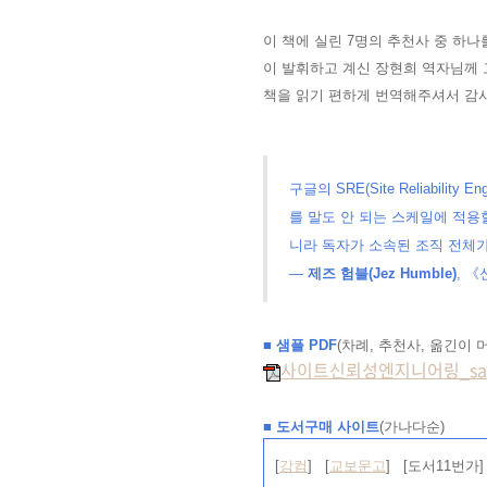
이 책에 실린 7명의 추천사 중 하나
이 발휘하고 계신 장현희 역자님께 
책을 읽기 편하게 번역해주셔서 감
구글의 SRE(Site Reliabi
를 말도 안 되는 스케일에 적용
니라 독자가 소속된 조직 전체가
—
제즈 험블(Jez Humble)
, 《
■ 샘플 PDF
(차례, 추천사, 옮긴이 
사이트신뢰성엔지니어링_samp
■ 도서구매 사이트
(가나다순)
[
강컴
] [
교보문고
] [도서11번가]