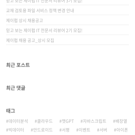
믿고 보는 제이펍 IT 전문서 리뷰어 3기 모집!
교재 검토용 파일 서비스 정책 변경 안내
제이펍 상시 채용공고
믿고 보는 제이펍 IT 전문서 리뷰어 2기 모집!
제이펍 채용 공고_상시 모집
최근 포스트
최근 댓글
태그
데이터분석
클라우드
챗GPT
자바스크립트
배장열
빅데이터
안드로이드
서평
이벤트
서버
아이폰