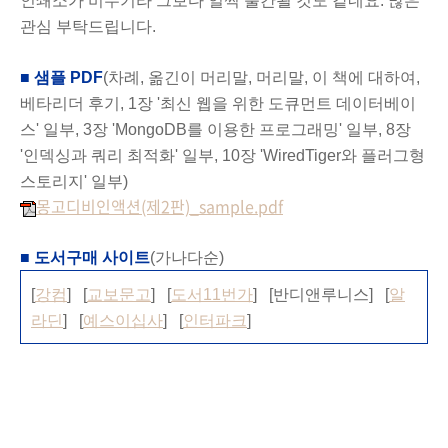
인쇄소가 비수기라 그보다 일찍 출간될 것도 같네요. 많은
관심 부탁드립니다.
■ 샘플 PDF
(차례, 옮긴이 머리말, 머리말, 이 책에 대하여,
베타리더 후기, 1장 '최신 웹을 위한 도큐먼트 데이터베이
스' 일부, 3장 'MongoDB를 이용한 프로그래밍' 일부, 8장
'인덱싱과 쿼리 최적화' 일부, 10장 'WiredTiger와 플러그형
스토리지' 일부)
몽고디비인액션(제2판)_sample.pdf
■ 도서구매 사이트
(가나다순)
[
강컴
] [
교보문고
] [
도서11번가
] [반디앤루니스] [
알
라딘
] [
예스이십사
] [
인터파크
]