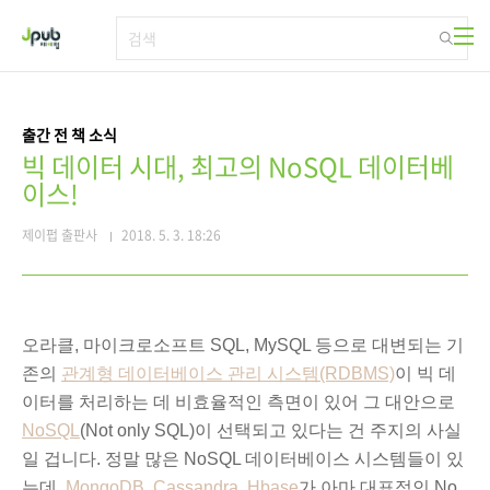
본문 바로가기
출간 전 책 소식
빅 데이터 시대, 최고의 NoSQL 데이터베
이스!
제이펍 출판사
2018. 5. 3. 18:26
오라클, 마이크로소프트 SQL, MySQL 등으로 대변되는
기
존의
관계형 데이터베이스 관리 시스템(RDBMS)
이 빅 데
이터를 처리하는 데 비효율적인 측면이 있어 그 대안으로
NoSQL
(
Not only SQL)이 선택되고 있다는 건 주지의 사실
일 겁니다. 정말 많은 N
oSQL 데이터베이스 시스템들이 있
는데,
MongoDB
,
Cassandra
,
Hbase
가 아마 대표적인 No