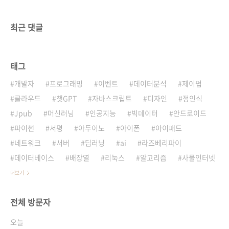
최근 댓글
태그
개발자
프로그래밍
이벤트
데이터분석
제이펍
클라우드
챗GPT
자바스크립트
디자인
정인식
Jpub
머신러닝
인공지능
빅데이터
안드로이드
파이썬
서평
아두이노
아이폰
아이패드
네트워크
서버
딥러닝
ai
라즈베리파이
데이터베이스
배장열
리눅스
알고리즘
사물인터넷
더보기
전체 방문자
오늘