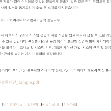
헌 자료가 없어 어려움을 겪었던 분들에게 한줄기 빛과 같은 책이 되었으면 합
천사의 일부를 옮겨드리며 오늘 책 소개를 마치겠습니다.
(상무), 이화여자대학교 컴퓨터공학 겸임교수
레저 패브릭의 구조와 시스템 운영에 대한 개념을 쉽고
빠르게 접할 수 있을 것
 수 있을 것입니다. 복잡한 시스템 운영 방식이 친절한 설명과 함께 제시되어
릭을 활용한 비즈니스 및 시
스템 기획, 애플리케이션 개발, 시스템 구축 및 운
대한 관심을 높이는 계기가 되리라 생각합니다.
베타리더 후기, 1장 '블록체인 이해하기' 전체
, 2장 '
하이퍼레저 패브릭 핵심 분
체인_sample.pdf
 [
반디앤루니스
] [
알라딘
] [
예스이십사
] [
인터파크
]