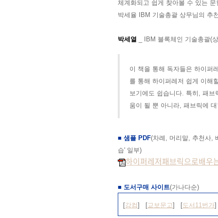
체계화되고 쉽게 찾아볼 수 있는 문
박세율 IBM 기술총괄
상무님
의 추
박세열
_ IBM 블록체인 기술총괄
이 책을 통해 독자들은 하이퍼
를 통해 하이퍼레저 쉽게 이
해할
보기에도 쉽습니다. 특히, 패브
움이 될 뿐 아니라, 패브릭에 
■ 샘플 PDF
(차례, 머
리말, 추천사, 
습
' 일부)
하이퍼레저패브릭으로배우는블록
■ 도서구매 사이트
(가나다순)
[
강컴
] [
교보문고
] [
도서11번가
]