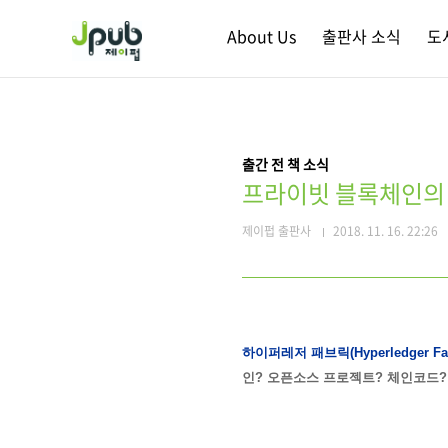
본문 바로가기
About Us
출판사 소식
도
출간 전 책 소식
프라이빗 블록체인의
제이펍 출판사
2018. 11. 16. 22:26
하이퍼레저 패브릭(Hyperledger Fab
인? 오픈소스 프로젝트? 체인코드?