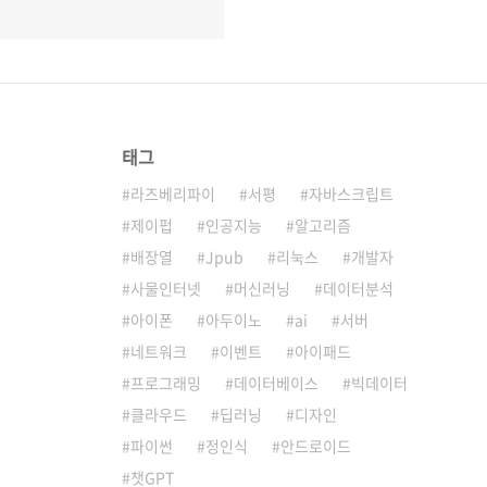
태그
라즈베리파이
서평
자바스크립트
제이펍
인공지능
알고리즘
배장열
Jpub
리눅스
개발자
사물인터넷
머신러닝
데이터분석
아이폰
아두이노
ai
서버
네트워크
이벤트
아이패드
프로그래밍
데이터베이스
빅데이터
클라우드
딥러닝
디자인
파이썬
정인식
안드로이드
챗GPT