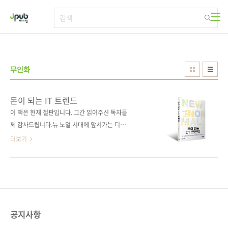
본문 바로가기
무인화
돈이 되는 IT 트렌드
이 책은 현재 절판입니다. 그간 읽어주신 독자들
께 감사드립니다.뉴 노멀 시대에 앞서가는 디지
털 비즈니스 읽기 도서 구매 사이트(가나다순)교
더보기
보문고 / 도서11번가 / 반디앤루니스 / 알라딘 /
예스이십사 / 인터파크 / 쿠팡 전자책 구매 사이
트(가나다순)[교보문고] [구글북스] [리디북스]
[알라딘] [예스이십사] 출판사제이펍저자명이임
복출판일2021년 4월 12일페이지256쪽시리즈
없음판 형46판변형(124*188*13)제 본무선
공지사항
(soft cover)정 가15,000원 ISBN979-11-