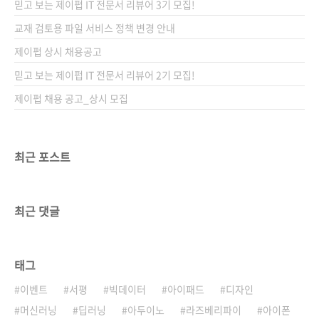
믿고 보는 제이펍 IT 전문서 리뷰어 3기 모집!
90665-86-5 (13000)키워드뉴노멀, 코로나, 거
리두기, 비대면, 홈코노미, 모바일, 무인화, 가상
교재 검토용 파일 서비스 정책 변경 안내
화폐, CBDC, 생산성, 협업, 재택근무, 원격근무,
제이펍 상시 채용공고
이커머스, 전자상거래, 플랫폼, 온라인클래스분
믿고 보는 제이펍 IT 전문서 리뷰어 2기 모집!
야IT 일반 ..
제이펍 채용 공고_상시 모집
최근 포스트
최근 댓글
태그
이벤트
서평
빅데이터
아이패드
디자인
머신러닝
딥러닝
아두이노
라즈베리파이
아이폰