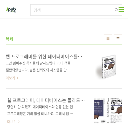
본문 바로가기
복제
웹 프로그래머를 위한 데이터베이스를
지탱하는 기술
그간 읽어주신 독자들께 감사드립니다. 이 책을
절판되었습니다. 높은 신뢰도의 시스템을 만들
기 위한 나침반! 대용량 데이터를 빠르고 안정적
더보기
으로 처리하는 방법! 데이터베이스의 기본 이론
부터 NoSQL까지 데이터베이스의 필수 요소를
빠르고 알기 쉽게 배우자! 출판사 제이펍 원출판
웹 프로그래머, 데이터베이스는 몰라도
사 技術評論社 원서명 Webエンジニアのため
될까요?
당연히 안 되겠죠. 데이터베이스와 연동 없는 웹
の データベース技術[実践]入門(원서 ISBN
프로그래밍은 거의 없을 테니까요. 그래서 웹 프
9784774150208) 저자명 마쯔노부 요시노리
로그래가 되고자 한다면 기본적인 HTML은 물
더보기
(松信 嘉範) 역자명 정인식 출판일 2012년 11
론 PHP, JSP와 같은 스크립팅 언어, 그리고 자