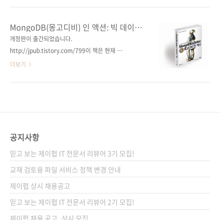
월 16일 페이지 368쪽 판형 크라운판 변형
바스크립와 같은 웹 프로그래밍 언어 외에도 데
(170*225) 반양장(Soft Cover) 정가 25,000
이터베이스와 관련된 기본 지식과 MySQL이나
MongoDB(몽고디비) 인 액션: 빅 데이터
원 ISBN 978-89-94506-55-5 부가기호:
오라클 등 DBMS에 관련된 지식도 있어야 할 겁
시대의 최고의 NoSQL 데이터베이스
개정판이 출간되었습니다.
93560 키워드 인덱스, 데이터 모델링, 테이블
니다. 오늘 소개해드릴 책은 일본 기술평론사에
http://jpub.tistory.com/799이 책은 현재 절
설계, 정규화 이론, 복제, 트랜잭션, ..
서 출간한 [Webエンジニアのための データ
판입니다. 그간 읽어주신 분들께 감사드립니다.
더보기
ベース技術[実践]入門)]이란 책입니다. 번역서
출판사 제이펍 원출판사 Manning
명은 [웹 프로그래머를 위한 데이터베이스를 지
Publications 원서명 MongoDB in Action(원
탱하는 기술]입니다. 일본에서 MySQL 전문가로
서 ISBN: 9781935182870) 도서명
활동하고 있는 마쯔노부 요시노리(松信 嘉範)
MongoDB(몽고디비) 인 액션: 빅 데이터 시대
님이 쓰시고, 번역은 정인식 님이 맡아주셨는데
최고의 NoSQL 데이터베이스 저자명 카일 뱅커
저희 출판사와는 벌써 네 번째 책이네요. 이번 책
(Kyle Banker) 역자명 차건회 시리즈
공지사항
은 아래의 저자 ..
I♥Cloud 04 (아이러브클라우드 04) 출판일
믿고 보는 제이펍 IT 전문서 리뷰어 3기 모집!
2012년 4월 20일 페이지 416쪽 판 형 4*6배판
변형(188*245) 반양장(Soft Cover) 정 가
교재 검토용 파일 서비스 정책 변경 안내
28,000원 ISBN 978-89-94506-39-5 부가기
제이펍 상시 채용공고
호: 13560 분 야 클라우드 / 데이터베이스 키워
믿고 보는 제이펍 IT 전문서 리뷰어 2기 모집!
드..
제이펍 채용 공고_상시 모집