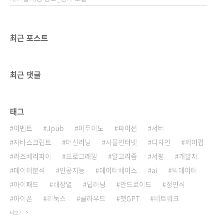
최근 포스트
최근 댓글
태그
이벤트
Jpub
아두이노
파이썬
서버
자바스크립트
머신러닝
사물인터넷
디자인
제이펍
라즈베리파이
프로그래밍
알고리즘
서평
개발자
데이터분석
인공지능
데이터베이스
ai
빅데이터
아이패드
배장열
딥러닝
안드로이드
정인식
아이폰
리눅스
클라우드
챗GPT
네트워크
더보기