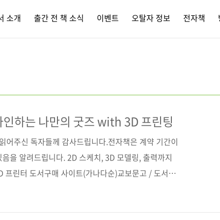
서 소개
출간 전 책 소식
이벤트
오탈자 정보
전자책
디자인하는 나만의 굿즈 with 3D 프린팅
간 읽어주신 독자들께 감사드립니다.전자책은 계약 기간이
음을 알려드립니다. 2D 스케치, 3D 모델링, 출력까지
3D 프린터 도서구매 사이트(가나다순)교보문고 / 도서11
 인터파크 / 쿠팡 전자책 구매 사이트(가나다순)교보문고 /
딘 / 예스이십사 출판사제이펍지은이노상균, 전다은시리즈