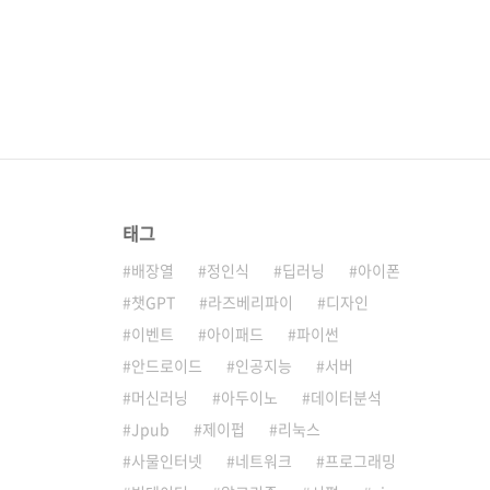
태그
배장열
정인식
딥러닝
아이폰
챗GPT
라즈베리파이
디자인
이벤트
아이패드
파이썬
안드로이드
인공지능
서버
머신러닝
아두이노
데이터분석
Jpub
제이펍
리눅스
사물인터넷
네트워크
프로그래밍