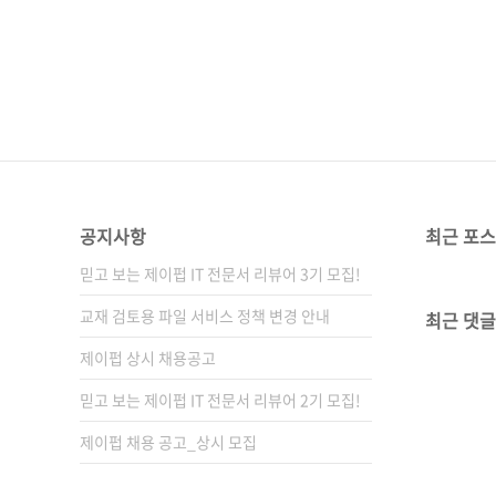
(없음)출판일2022년 7월 15일
선(soft cover)정 가25,000원
3D프린팅, 3D모델링, 퓨전360
공지사항
최근 포
믿고 보는 제이펍 IT 전문서 리뷰어 3기 모집!
교재 검토용 파일 서비스 정책 변경 안내
최근 댓글
제이펍 상시 채용공고
믿고 보는 제이펍 IT 전문서 리뷰어 2기 모집!
제이펍 채용 공고_상시 모집