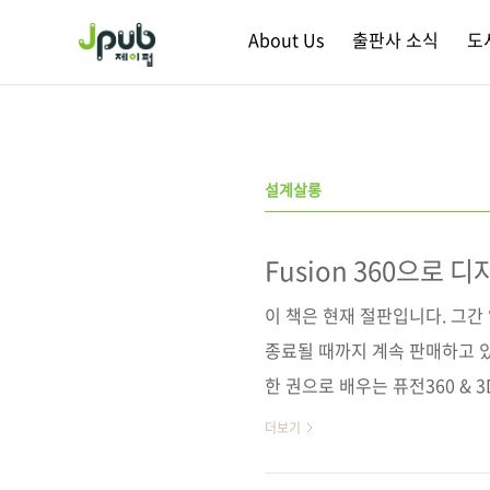
본문 바로가기
About Us
출판사 소식
도
설계살롱
Fusion 360으로 
이 책은 현재 절판입니다. 그
종료될 때까지 계속 판매하고 있
한 권으로 배우는 퓨전360 & 
번가 / 알라딘 / 예스이십사 /
더보기
구글북스 / 리디북스 / 알라