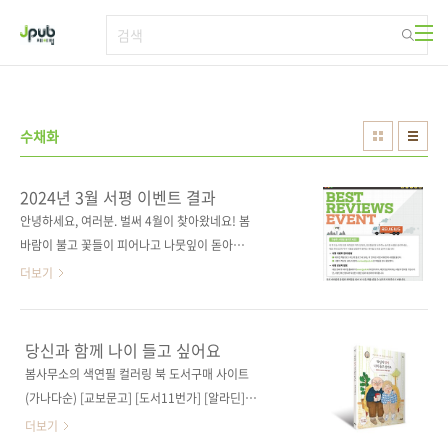
본문 바로가기
수채화
2024년 3월 서평 이벤트 결과
안녕하세요, 여러분. 벌써 4월이 찾아왔네요! 봄
바람이 불고 꽃들이 피어나고 나뭇잎이 돋아다
는 이 기쁜 시기에 여러분과 함께 책을 읽고 새로
더보기
운 경험을 나눌 수 있다는 것이 정말 행복하답니
다. 참, 서평 이벤트 결과 발표에 대한 일정 안내
를 드리려고 합니다. 지금까지는 심사 프로세스
당신과 함께 나이 들고 싶어요
로 인해 도서에 기재된 내용과 다르게 월말에 당
봄사무소의 색연필 컬러링 북 도서구매 사이트
첨자를 발표해왔으나, 이제는 도서에 기재된 대
(가나다순) [교보문고] [도서11번가] [알라딘]
로 익월 첫째 주에 발표할 예정입니다. 지금껏 독
[예스이십사] [인터파크] [쿠팡] 출판사 제이펍
더보기
자님들께 혼란을 드린 점, 죄송하다는 말씀 올립
도서명 당신과 함께 나이 들고 싶어요 부제목 봄