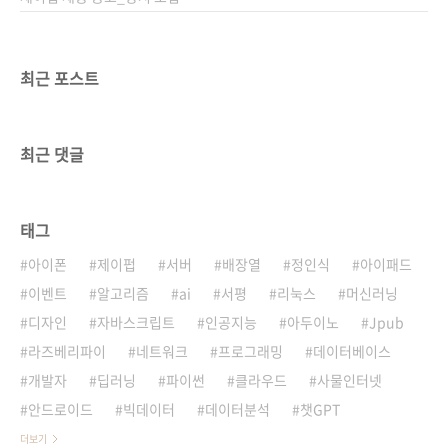
최근 포스트
최근 댓글
태그
아이폰
제이펍
서버
배장열
정인식
아이패드
이벤트
알고리즘
ai
서평
리눅스
머신러닝
디자인
자바스크립트
인공지능
아두이노
Jpub
라즈베리파이
네트워크
프로그래밍
데이터베이스
개발자
딥러닝
파이썬
클라우드
사물인터넷
안드로이드
빅데이터
데이터분석
챗GPT
더보기