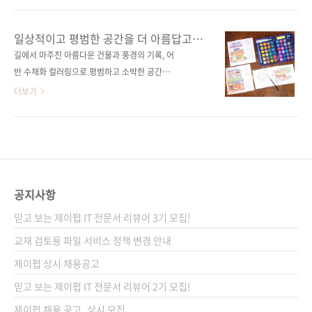
니다. 그럼 이제 3월 서평 이벤트 결과를 발표할
사무소의 색연필 컬러링 북 지은이 봄사무소(박
게요! 제이펍 서적을 읽어주시고 리뷰 이벤트에
새봄) 시리즈 어텐션 시리즈 출판일 2024년 1월
일상적이고 평범한 공간을 더 아름답고
참여해주셔서 진심으로 감사드려요. 당첨자는
5일 페이지 112쪽 판 형 46배판변형
특별하게 기억하는 방법
길에서 마주친 아름다운 건물과 풍경의 기록, 어
박O자, 조O필, The Programmer 님입니다. -
(188*245*11.5) 제 본 PUR(soft cover) 정 가
반 수채화 컬러링으로 평범하고 소박한 공간을
박O자 님 마음까지 물들이는 어반 수채화 컬러
16,800원 ISBN 979-11-92987-66-8(13650)
다채롭게 물들여 보세요. 익숙하고 평범한 곳도
더보기
링 ..
키워드 컬러링, 스케치, 드로잉, 일러스트, 노부
나만의 색으로 물들이면 아름다운 작품이 됩니
부, 손그림, 색연필, 마커, 수채화, 미술 분 야 예
다. 우리는 늘 어떤 공간에 머물고 있습니다. 너
술 / 미술 관련 포스트 ■ 2023.12.07 - [출간
무나 일상적이고 익숙하기에, 따로 의식하지 않
전 책 소식] - 올겨울을 따뜻하게 만들어 줄 포근
고 지나가 버리는 경우가 더 많지만 말이죠. 매일
한 그림 시리즈 도서 ■ 교보문고에서..
지나치는 동네의 한적한 골목길이나, 정겨운 할
머니 댁의 시골 풍경을 기억해 보신 적이 있으신
공지사항
가요? 그저 스쳐 지나가게 되는 이런 공간을 그
믿고 보는 제이펍 IT 전문서 리뷰어 3기 모집!
림으로 남기면, 그 공간에도 생명력이 생깁니다.
최근 인기 있는 드로잉 주제 중 하나가 바로 이런
교재 검토용 파일 서비스 정책 변경 안내
'어반 스케치'입니다. '어반(Urban)'은 영어로
제이펍 상시 채용공고
‘도시의’라는 뜻으로, '어반 스케치'는 주로 도시
믿고 보는 제이펍 IT 전문서 리뷰어 2기 모집!
의 건물이나 경관을 그 자리에서 보고 빠르게 그
려..
제이펍 채용 공고_상시 모집