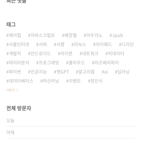
최근 댓글
태그
제이펍
자바스크립트
배장열
아두이노
Jpub
사물인터넷
서버
서평
리눅스
아이패드
디자인
개발자
안드로이드
아이폰
네트워크
빅데이터
데이터분석
프로그래밍
클라우드
라즈베리파이
파이썬
인공지능
챗GPT
알고리즘
ai
딥러닝
데이터베이스
머신러닝
이벤트
정인식
더보기
전체 방문자
오늘
어제