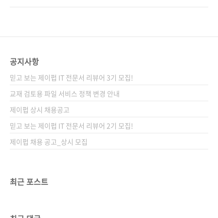
이트 다음에서 사다리게임으로 검색하면 나오는
NEWTC(http://newtc.co.kr/index.php)에서
플래시 게임으로 추첨하였고 이름은 응모해주신
제공해 주신 아두이노 호환 보드 키트를 추첨하
순서대로, 결과는 완제품-DIY의 순서로 나열하
여 드릴 예정이니 많은 응모를 부탁합니다. # 응
여 진행하였습니다. 그 결과... 두구두구두구! 당
모 기간 : 2014-05-21 ~ 2014-05-30 # 당첨
첨되신 분들 축하합니다! 배송을 위해서 정보를
인원 : 총 10명 완제품 호환 보드 + USB to 시리
공지사항
아래 공간에 입력을 ..
얼 업로더 (5명) DIY 조립용 호환 보드 + USB
믿고 보는 제이펍 IT 전문서 리뷰어 3기 모집!
to 시리얼 업로더 (5명)) # 당첨자 발표 : 6월 첫
째 주 제이펍 블로그와 페이스북에서 발표 예정
교재 검토용 파일 서비스 정책 변경 안내
# 응모 방법 : 제이펍 페이스북 페이지의 ‘좋아
제이펍 상시 채용공고
요’를 누른다(이미 게시물을 받고 계신 분들은
믿고 보는 제이펍 IT 전문서 리뷰어 2기 모집!
Pass!) 구매 ..
제이펍 채용 공고_상시 모집
최근 포스트