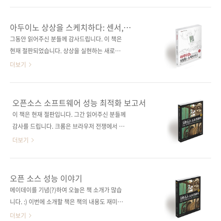
39-1 (93000) 키워드 사물인터넷 / IoT / 라즈
제이펍지은이 한동호출판일 2017년 8월 4일페
베리 파이 / 아두이노 / 프로그래밍 / 하드웨어 /
이지 420쪽시리즈 I♥Mobile 33판 형 46배판
아두이노 상상을 스케치하다: 센서,
소프트웨어 / 리눅스 / 파이썬 / 오픈 소스 / 웹
변형(188*245*20)제 본 무선(soft cover)정
디스플레이, 블루투스, DIY까지 아두이노
그동안 읽어주신 분들께 감사드립니다. 이 책은
서버 / 모듈 / 데이터베..
프로젝트의 거의 모든 것에 관하여
가 26,000원ISBN 979-11-85890-96-8
현재 절판되었습니다. 상상을 실현하는 새로운
(93000)키워드 안드로이드 / 안드로이드 스튜
플랫폼, 아두이노 프로젝트의 거의 모든 것에 관
더보기
디오 / Node.js / MariaDB / 오픈소스분 야 프
하여 도서구매 사이트(가나다순)[강컴] [교보문
로그래밍 / 모바일 관련 사이트■ 저자 운영 A/S
고] [도서11번가] [반디앤루니스] [알라딘] [예스
카페 관련 포스트■ 2017/07/27 - [출간전 책
이십사] [인터파크] 전자책 구매 사이트(가나다
오픈소스 소프트웨어 성능 최적화 보고서
소식] - 스타트업을 위한 안드로이드와 서버 개
순) [교보문고] [구글북스] [리디북스] [알라딘]
이 책은 현재 절판입니다. 그간 읽어주신 분들께
발 첫걸음 관련 시리즈■ I♥Mobile(..
[예스이십사] [인터파크] 출판사 제이펍저자명
감사를 드립니다. 크롬은 브라우저 전쟁에서 어
허경용출판일 2014년 5월 30일페이지 636쪽
떻게 살아남았을까? 크롬뿐만이 아니다. 여러 오
더보기
시리즈 I♥Robot 06 (아이러브로봇 06)판 형
픈소스 소프트웨어가 지금의 성능 최적화를 이
46배판 변형(188*245)제 본 무선(soft cover)
루기까지 수많은 시행착오 속에 그 비밀이 들어
정 가 30,000원ISBN 978-89-94506-93-7
있다! 15,000원 특별보급가로 판매합니다! 출판
오픈 소스 성능 이야기
(93000)키워드 아두이노 / C / C++ / 스케치 /
사 제이펍 원출판사 aosabook.org 원서명 The
메이데이를 기념(?)하여 오늘은 책 소개가 많습
오픈소..
Performance of Open Source
니다. :) 이번에 소개할 책은 책의 내용도 재미있
Applications(ISBN: 978-1-304-48878-7) 엮
을 뿐더러 의미도 있는 책이라 책 소개가 더 신나
더보기