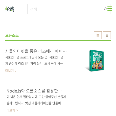
본문 바로가기
오픈소스
사물인터넷을 품은 라즈베리 파이
(개정판)
사물인터넷 프로그래밍의 모든 것! 사물인터넷
의 중심에 라즈베리 파이 놓기! 도서 구매 사이트
(가나다순) [교보문고] [도서11번가] [반디앤루
더보기
니스] [알라딘] [영풍문고] [예스이십사] [인터파
크] [쿠팡] 전자책 구매 사이트(가나다순) 교보문
고 / 구글북스 / 리디북스 / 알라딘 / 예스이십사
Node.js와 오픈소스를 활용한
출판사 제이펍 저자명 김성우 출판일 2020년 8
안드로이드 서비스 개발
이 책은 현재 절판입니다. 그간 읽어주신 분들께
월 12일 페이지 744쪽 시리즈 (없음) 판 형 46
감사드립니다. 맛집 애플리케이션을 만들며 배
배판변형(188*245*35.4) 제 본 무선(soft
우는 안드로이드 서비스 구성과 운영!맛집 앱 풀
더보기
cover) 정 가 35,000원 ISBN 979-11-90665-
소스 제공, 카페를 통한 독자 A/S 제공! 출판사