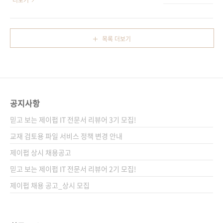
더보기
딘] [예스이십사] 출판사 제이펍 저자명 김재호
다.”고 말했다. _ 《대한민국 소프트웨어 성공
인터뷰어 출판일 2014년 2월 10일 페이지 276
방정식》 중에서 오픈 소스는 사업의 도구가 될
쪽 판 형 신국판 변형(152*215), 반양장(soft
수 있을까? 수익을 어떻게 발생시킬까? 생각해
목록 더보기
cover) 정 가 15,000원 ISBN 978-89-94506-
보면 오픈 소스를 사업 도구로 가지고 있는 기업
86-9 (03320) 키워드 소프트웨어 / 오픈 ..
은 생각보다 많이 있습니다. 워드프레스, 랙스페
이스, 그리고 안드로이드 등. 이들은 주력이 되는
오픈 소스를 플랫폼으로 만들었고 플랫폼에 만
들어진 생태계 내에서 수익이 발생할 수 있는 구
공지사항
조를 만들면서 발전해 오고 있습니다. 예전과 다
르게 요즘은 이용 가능한 오픈 소스 소프트웨어
믿고 보는 제이펍 IT 전문서 리뷰어 3기 모집!
가 매우 많습니다. 개발자들의 끊임없는 노력 덕
교재 검토용 파일 서비스 정책 변경 안내
분에 현재에 이르게 된 것이죠. 그렇다면 상용 소
제이펍 상시 채용공고
프트웨어의 시장이 오..
믿고 보는 제이펍 IT 전문서 리뷰어 2기 모집!
제이펍 채용 공고_상시 모집