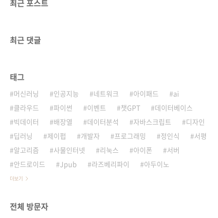
최근 포스트
최근 댓글
태그
머신러닝
인공지능
네트워크
아이패드
ai
클라우드
파이썬
이벤트
챗GPT
데이터베이스
빅데이터
배장열
데이터분석
자바스크립트
디자인
딥러닝
제이펍
개발자
프로그래밍
정인식
서평
알고리즘
사물인터넷
리눅스
아이폰
서버
안드로이드
Jpub
라즈베리파이
아두이노
더보기
전체 방문자