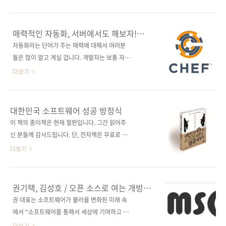
은이 테이비시 암스트롱(Tavish Armstrong)
네요. 《오픈소스 소프트웨어 성능 최적화 보고
옮긴이 류광 출판일 2014년 5월 21일 페이지
서》(원제: The Performance of Open
308쪽 판 형 46배판 변형(188*245) 제 본 무선
Source Applications)는 크롬과 파이어폭스를
매력적인 자동화, 서버에서도 해보자!
(soft cover) 정 가 15,000원 ISBN 978-89-
비롯한 열한 개의 오픈소스와 이동통신망에 대
《Chef Solo 입문》
자동화라는 단어가 주는 매력에 대해서 여러분
94506-90-6 (93000..
한 오픈 소스 개발자들의 실수와 성공담을 공유
들은 많이 알고 계실 겁니다. 개발자는 보통 자신
하고 있습니다. 그들이 범했던 수많은 시행착오
이 사용하는 환경에 대해서 자동화를 많이 하는
더보기
를 보면서 오픈 소스의 성능에 고민하시는 분들
데, 대부분은 클라이언트 환경에서의 편의를 위
에게 멋진 읽을거리를 제공할 겁니다. 이번 책은
한 자동화를 진행하게 됩니다. 왜냐고요? 사용하
이전에 먼저 출간되었던 《The Architecture
는 자신이 편리하게 이용할 환경을 구성해야 하
대한민국 소프트웨어 성공 방정식
of Open Source Applications Vol 1, Vol2》
기 때문이죠. 그런데 서버의 설정이나 갱신, 그리
이 책의 종이책은 현재 절판입니다. 그간 읽어주
의 연장선상에 있는 책인데, 책 제목에서도 알 수
고 운영 및 관리를 자동화할 수 있는 오픈 소스
신 분들께 감사드립니다. 단, 전자책은 무료로 보
있듯이..
소프트웨어가 있다는 것을 아시는 분 계신가요?
실 수 있습니다. 가슴 뛰는 소프트웨어는 어떻게
더보기
그렇다면 여러분은 역시 뭘 좀 아시는 멋진 개발
만들 것인가? 소프트웨어에 대한 진지한 고민을
자이십니다 :) 서버 자동화 관리에 대표주자가 있
담아 이정표로 제시하다. 박원순 서울시장 추천
습니다. 바로 셰프(Chef)와 퍼핏(Puppet)이죠.
도서! 종이책 구매 사이트(가나다순) [강컴] [교
권기택, 김성호 / 오픈 소스로 여는 개방과
둘 다 오픈 소스이지만 비지니스모델(BM)이 좀
보문고] [도서11번가] [반디앤루니스] [알라딘]
혁신 《대한민국 소프트웨어 성공
권 대표는 소프트웨어가 불러올 변화된 미래 속
다릅니다. 이에 따라 둘 사이에 장단도 좀 갈리는
방정식》
[예스이십사] [인터파크] 전자책 구매 사이트(가
에서 “소프트웨어를 통해서 세상에 기여하고 세
것 같습니다. 오늘은 그중 셰프의 이야기를 좀 ..
나다순) [교보문고] [구글북스] [리디북스] [알라
상을 변화시킬 수 있다는 것이 가슴을 뛰게 한