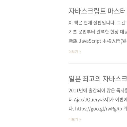
& CSS3》입니다. 이 책의 
에서는 아직도 HTML 서적 중
자바스크립트 마스터 
얻고 있는 서적입니다. 《처음 만
이 책은 현재 절판입니다. 그
기본 문법부터 완벽한 현장 대
新版 JavaScript 本格入門(원
자명 정인식출판일 2017년 8월 
더보기
본 무선(soft cover)정 가 30,
크립트 / ECMAScript 6 
관련 사이트■ 아마존 도서 소
일본 최고의 자바스크
2017/08/03 - [출간전 책소식]
2011년에 출간되어 많은 독자
터 Ajax/JQuery까지]가 
다. https://goo.gl/rw
평이 이어지고 있는 책이자 이
더보기
판매를 보이고 있기도 합니다. 