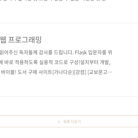
이 라라벨 프레임워크에 관한 책입니다. 온/오프라인에서
PHP 생태계의 활성화를 위해 애써 오신 김주원 님의 온
로 출간하게 되었습니다. 개발자들은 코드를 보면 코드를
정도 가늠할 수 있다는 얘기를 들었습니다. 마찬가지로,
썬 웹 프로그래밍
 내공과 성격을 어느 정도 유추하곤 합니다. 김주원 님
읽어주신 독자들께 감사를 드립니다. Flask 입문자를 위
에 바로 적용하도록 실용적 코드로 구성!설치부터 개발,
k 바이블! 도서 구매 사이트(가나다순)[강컴] [교보문고]
[알라딘] [예스이십사] [인터파크] 전자책 구매 사이트(가
[리디북스] [알라딘] [예스이십사] [인터파크] 출판사 제
 5월 24일페이지 576쪽시리즈 (없음)판 형
cover)정 가 33,000원ISBN 979-11-85890-46-3
 / 웹 프로그래밍 / Fla..
목록 더보기