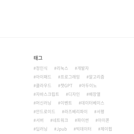
태그
정인식
리눅스
개발자
아이패드
프로그래밍
알고리즘
클라우드
챗GPT
아두이노
자바스크립트
디자인
배장열
머신러닝
이벤트
데이터베이스
안드로이드
라즈베리파이
서평
서버
네트워크
파이썬
아이폰
딥러닝
Jpub
빅데이터
제이펍