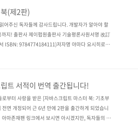
원서는 일본에서 작년 10월말에 출간되었는데, 아마존재팬
 가장 많은 판매를 보이고 있을 정도로 독자들의 인기를
북(제2판)
나는 HTML5 & CSS3》의 저자는 《처음 만나는 ..
간 읽어주신 독자들께 감사드립니다. 개발자가 알아야 할
응까지! 출판사 제이펍원출판사 기술평론사원서명 改訂
서 ISBN: 9784774184111)저자명 야마다 요시히로역
16일페이지 516쪽판 형 46배판변형(188*245*25)제
000원ISBN 979-11-85890-97-5 (93000)키워드 자바스
/ Ajax / 객체지향 프로그래밍분야 프로그래밍 / 자바스크립트
개 페이지■ 원출판사 도서 소개 페이지 관련 포스트■
립트 서적이 번역 출간됩니다!
 - 일본 최고의..
들로부터 사랑을 받은 [자바스크립트 마스터 북: 기초부
이번에 전면 개정되어 근 6년 만에 2판을 출간하게 되었습니
RgRp 위 아마존재팬 링크에서 보시면 아시겠지만, 독자들의 호
웃나라 일본에서 최근 자바스크립트 서적 중 가장 좋은
별점을 많이 주지 않은 서평도 몇 개 보이는데, 서평을 읽