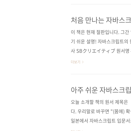
어보니 자바스크립트를 처음 배우
타이틀로 출간되어 골랐더니 초
처음 만나는 자바스
을 중급자 수준까지 설명한 데서
이 책은 현재 절판입니다. 그간
인식 역자님은 기술..
기 쉬운 설명! 자바스크립트의
사 SBクリエイティブ 원서명 確
9784797383584) 지은이 
더보기
지 352쪽 시리즈 First Step
(soft cover) 정 가 24,000
트 / Javascript / CSS 
아주 쉬운 자바스크립
련 사이트 ■ 아마존재팬 도서 소
오늘 소개할 책의 원서 제목은
다. 우리말로 바꾸면 "(몸에)
일본에서 자바스크립트 입문서로
자매서로는 《確かな力が身につ