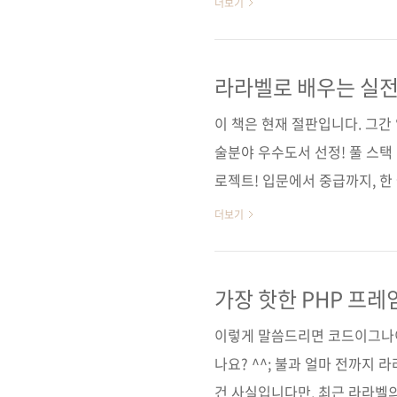
더보기
입문자들로부터 호평을 받으며 
순 이후 여러분들에게 선보일 수
변경하여 각각 《처음 만나는 
라라벨로 배우는 실전
인데요. 제목에서 알 수 있듯이
이 책은 현재 절판입니다. 그간
책을 접했던 분들이 보시기에 적
술분야 우수도서 선정! 풀 스택
로젝트! 입문에서 중급까지, 한
명 김주원 출판일 2016년 11월 2
더보기
제 본 무선(soft cover) 정 가 3
프로그래밍 / 웹 개발 / 라라벨 /
웹 프로그래밍 / PHP 관련 사이트 
가장 핫한 PHP 프레
자 Q&A 제공) ■ ..
이렇게 말씀드리면 코드이그나이터
나요? ^^; 불과 얼마 전까지 
건 사실입니다만, 최근 라라벨의