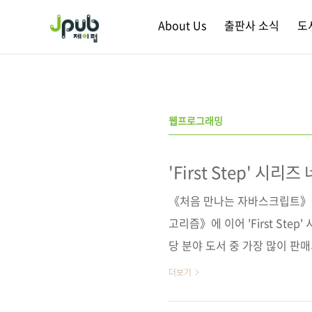
본문 바로가기
About Us
출판사 소식
도
웹프로그래밍
'First Step' 시리
《처음 만나는 자바스크립트》를
고리즘》에 이어 'First Ste
당 분야 도서 중 가장 많이 판매되
시리즈를 꾸렸는데요. 국내 독
더보기
느끼는 시리즈입니다. :) 'Firs