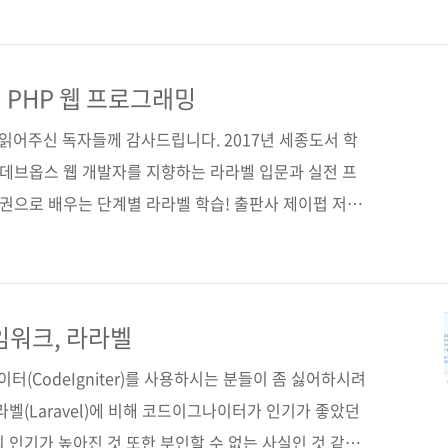
베스트셀러로 판매되고 있습니다. 파이썬 책은 3월 중
 있을 것 같습니다. 두 책 모두 국내에서는 제목을 조금
자바스크립트》, 《처음 만나는 파이썬》으로 나올 예정
 PHP 웹 프로그래밍
, 이 책들은 프로그래밍을 처음 배우거나 한두 권의 다른
 읽어주신 독자들께 감사드립니다. 2017년 세종도서 학
당합니다. 책은..
 데브옵스 웹 개발자를 지향하는 라라벨 입문과 실전 프
 권으로 배우는 단계별 라라벨 학습! 출판사 제이펍 저자
3일 페이지 548쪽 시리즈 (없음) 판 형 (188*245*22)
0,000원 ISBN 979-11-85890-62-3 (93000) 키워드 웹
 PHP / 풀 스택 / 데브옵스 / HTTP / 프레임워크 분야
■ modern PHP user group의 Laravel 페이지(독
임워크, 라라벨
(CodeIgniter)를 사용하시는 분들이 좀 싫어하시려
라라벨(Laravel)에 비해 코드이그나이터가 인기가 좋았던
 인기가 높아진 것 또한 부인할 수 없는 사실인 것 같습