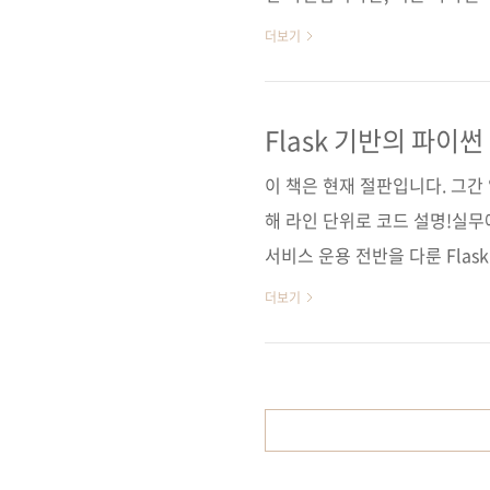
니다. 오늘 소개해드릴 책은 
더보기
라라벨 입문자를 위해, 그리고 
라인 강좌를 깁고 덧대어 책으
짠 사람의 실력과 성격을 어느 
Flask 기반의 파이
저희들은 원고를 보고 지은이의
이 책은 현재 절판입니다. 그간 
의 원고를 처음 받았을 ..
해 라인 단위로 코드 설명!실무
서비스 운용 전반을 다룬 Flas
[도서11번가] [반디앤루니스] 
더보기
나다순)[교보문고] [구글북스] 
이펍저자명 이지호출판일 2016년
(188*245*27)제 본 무선(soft 
(93000)키워드 파이썬 / 플라스크