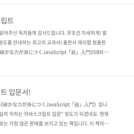
는 분들이 올린 듯합니다. 그도 그럴 것이 '입문'이란
보자용 눈높이에만 머문 게 아니라 자바스크립트 전반
크립트
 오는 어려움의 표현인 것 같습니다. 1판을 번역하신 정
 읽어주신 독자들께 감사드립니다. 무조건 자세하게! 알
 왕도를 안내하는 최고의 교과서! 출판사 제이펍 원출판
かな力が身につくJavaScript「超」入門(ISBN:
가노 스케하루 옮긴이 김완섭 출판일 2017년 2월 24일 페이
 시리즈 01 판 형 크라운판 변형(170*225*16) 제 본 무선
원 ISBN 979-11-85890-77-7 (93000) 키워드 자바스크립
/ HTML / 웹 프로그래밍 분 야 프로그래밍 > 자바스크립트 관
트 입문서!
개 페이..
 《確かな力が身につくJavaScript「超」入門》입니
 확실히 익히는 자바스크립트 입문" 정도가 되겠네요. 현재
는 가장 많은 판매를 보이고 있는 책입니다. 이 책의
くPython「超」入門》이 있는데, 이 책도 파이썬