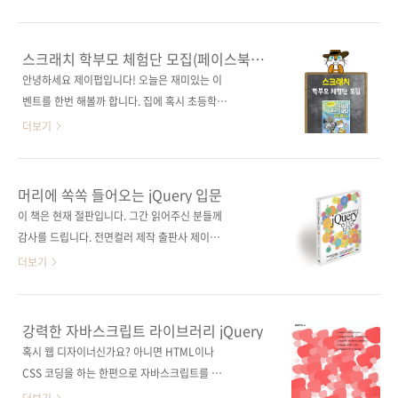
고자 공정하게 사다리 타기를 했습니다! 포털사
를 진행합니다.
이트 다음에서 사다리게임으로 검색하면 나오는
NEWTC(http://newtc.co.kr/index.php)에서
플래시 게임으로 추첨하였고 이름은 응모해주신
제공해 주신 아두이노 호환 보드 키트를 추첨하
스크래치 학부모 체험단 모집(페이스북
순서대로, 결과는 완제품-DIY의 순서로 나열하
여 드릴 예정이니 많은 응모를 부탁합니다. # 응
이벤트)
안녕하세요 제이펍입니다! 오늘은 재미있는 이
여 진행하였습니다. 그 결과... 두구두구두구! 당
모 기간 : 2014-05-21 ~ 2014-05-30 # 당첨
벤트를 한번 해볼까 합니다. 집에 혹시 초등학교
첨되신 분들 축하합니다! 배송을 위해서 정보를
인원 : 총 10명 완제품 호환 보드 + USB to 시리
고학년 아이들이 있는 부모님들 계신가요? 지난
더보기
아래 공간에 입력을 ..
얼 업로더 (5명) DIY 조립용 호환 보드 + USB
달 말에 출간된 《아빠와 함께 배우는 스크래치
to 시리얼 업로더 (5명)) # 당첨자 발표 : 6월 첫
프로그래밍 어드벤처》가 아시다시피 아이들과
째 주 제이펍 블로그와 페이스북에서 발표 예정
함께 재미있는 프로그래밍의 개념을 만들어가는
머리에 쏙쏙 들어오는 jQuery 입문
# 응모 방법 : 제이펍 페이스북 페이지의 ‘좋아
책입니다. 아이들이 스크래치로 직접 게임을 만
이 책은 현재 절판입니다. 그간 읽어주신 분들께
요’를 누른다(이미 게시물을 받고 계신 분들은
들면서 문제 해결 능력 향상을 위한 기초 과정이
감사를 드립니다. 전면컬러 제작 출판사 제이펍
Pass!) 구매 ..
이 책이 담겨 있는데요. 실제로 아이들이 어떻게
원출판사 기술평론사(技術評論社) 원서명 Web
더보기
스크래치에 재미를 붙이고 이것저것 만들어 보
デザイナーのための jQuery入門(원서 ISBN
는지에 대해서 궁금하신 분들이 많으실 것 같아
9784774148564) 저자명 다카쯔도 다케시(高
요. 그래서 이렇게 준비했습니다. 《아빠와 함께
津戸壮) 역자명 정인식 출판일 2012년 7월 26
강력한 자바스크립트 라이브러리 jQuery
배우는 스크래치 프로그래밍 어드벤처》 체험단
일 페이지 308쪽 판 형 4*6배판 변형
혹시 웹 디자이너신가요? 아니면 HTML이나
모집! 아이들과 함께 스크래치를 가지고 재미있
(188*245) 반양장(Soft Cover) 정 가 25,000
CSS 코딩을 하는 한편으로 자바스크립트를 다
게 놀아보실 분을 환영합니다. 자세한 내용은 아
원 ISBN 978-89-94506-47-0 부가기호:
루는 웹 프로그래머인가요? 그리고 jQuery의 막