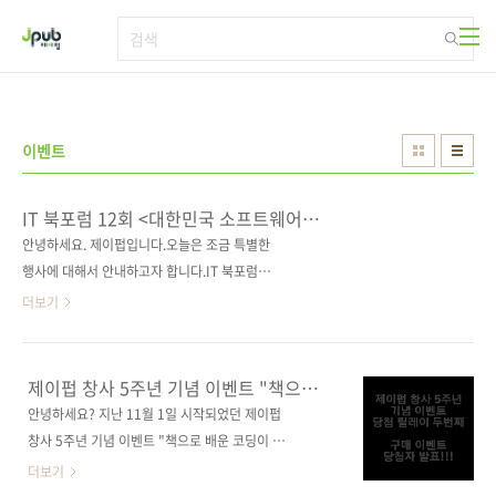
본문 바로가기
이벤트
IT 북포럼 12회 <대한민국 소프트웨어
성공 방정식> 김재호 저자
안녕하세요. 제이펍입니다.오늘은 조금 특별한
행사에 대해서 안내하고자 합니다.IT 북포럼이
라는 행사인데 앞으로 저희 제이펍도 지속해서
더보기
참여할 예정입니다.행사가 준비되는 때마다 공
유해 드릴 테니 많은 참여 부탁합니다.12월 19
일 금요일에 첫 번째 행사가 열리게 됩니다.의 김
제이펍 창사 5주년 기념 이벤트 "책으로
재호 저자님과 토크와 강연이 있을 예정입니다.
배운 코딩이 때깔도 좋다" 당첨자 발표
안녕하세요? 지난 11월 1일 시작되었던 제이펍
많은 관심과 참여를 부탁합니다. Talk IT :: 등록
창사 5주년 기념 이벤트 "책으로 배운 코딩이 때
하기 IT 북포럼 12회 : 12월 19일 (금) PM 7:30
깔도 좋다"가 마감되었습니다. 그리고 바로 오늘
더보기
~ 9:00 국내 최초 온라인 IT저자 직강 시리즈!
발표가 예정되었었죠. 지연 없이 발표를 시작하