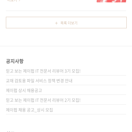
더보기
래를 참고해주세요. ====..
93560 분 야 웹 프로그래밍 / 웹 디자인 키워드
강한 기능들을 배우고 싶으신가요? 그렇다면 이
jQuery / JavaScript / 툴팁 / 셀렉터 / 애니메
책이 바로 그러한 분들을 위한 책입니다. 정말 쉽
이션 / 이벤트 / 롤오버 / 아코디언 / 플러그 인
게 집필된 jQuery 입문서를 소개합니다. 이번 책
목록 더보기
관련 사이트 ■ 원출판사 도서소개페이지 ■ 아
은 아래의 일본 책을 번역한 책인데요. 번역서 표
마존재팬 도서소개페이지 독자 Q&A ■ 출판사..
지는 아래와 같습니다. 아마존재팬의 서평에서
도 알 수 있듯이 입문자들에게 좋은 평을 받고 있
는 책입니다. 그리고 이번 책은 저희 제이펍에서
출간하는 책들 중 보기 드물게(^^) 전면 컬러로
공지사항
제작하였습니다. 입문자를 대상으로 하는 만큼
코딩 후 결과물을 컬러풀한 화면으로 직접 보면
믿고 보는 제이펍 IT 전문서 리뷰어 3기 모집!
서 배우다면, 학습의욕을 더욱 고취시킬 수 있을
교재 검토용 파일 서비스 정책 변경 안내
거라는 판단에서였습니다. 제작비로 인한 책값
제이펍 상시 채용공고
상승은..
믿고 보는 제이펍 IT 전문서 리뷰어 2기 모집!
제이펍 채용 공고_상시 모집