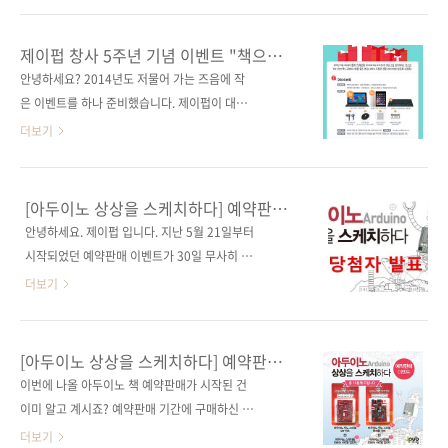
각 분야 No.1 전문가의 노하우와 책 뒤에 감춰진
겠습니다. 이번 이벤트는 중복 지원 가능하였기
이야기를 듣습니다. 대한민국 소프트웨어 성공
때문에 중복하여 지원하신 분께 더 많은 당첨 기
제이펍 창사 5주년 기념 이벤트 "책으로
방정식: 가슴뛰는 소프트웨어는 어떻게 만들 것
회를 드릴 수 있도록 1등부터 추첨하게 되었습니
배운 코딩이 때깔도 좋다"
안녕하세요? 2014년도 저물어 가는 즈음에 작
인가? By 김재호 저자 가슴 뛰는 소프트웨어는
다. 또한, 중복 지원은 가능하나 중복 당첨은 없
은 이벤트를 하나 준비했습니다. 제이펍이 대한
어떻게 만들 것인가? 소프트웨..
도록 처리하였습니다. 이 추첨은 제이펍 모든 직
민국 개발자들과 함께한 지도 벌써 5년이라는 시
더보기
원의 입회하에 리허설을 제외하고 단 한 번 추첨
간이 흘렀습니다. 세상의 변화를 이끄는 독자 여
하였으며, 아래 동영상은 자막과 배경음악 삽입
러분에게 그간 100종이 넘는 도서를 선보이며
외에는 별도의 편집이 없는 풀 영상임을 보증합
소통해 왔습니다. 단군 이래 최대의 불황이라는
[아두이노 상상을 스케치하다] 예약판매
니다. 그럼 당첨자를 발표하겠습니다. 박상준
2010년대 대한민국 출판계에서 망하지 않고 버
이벤트 당첨자 발표
안녕하세요. 제이펍 입니다. 지난 5월 21일부터
ju******@gmail.com 정광자
틴 5년이란 시간을 자축하는 한편, 그동안 제이
시작되었던 예약판매 이벤트가 30일 무사히 마
ru*******@naver.com 김연호
펍을 사랑해주신 독자 여러분께 보답하고자 자
감되었습니다. 많이 성원해 주셨음에도 불구하
더보기
ya*****@dmts..
그마한 선물 이벤트를 준히하였습니다. 이름하
고 응모 방법이 너무 복잡했었나 하고 고민했습
여 "책으로 배운 코딩이 때깔도 좋다" 이벤트는
니다. 왜냐하면 응모 방법 조건을 모두 지켜주신
다음의 두 가지 방식으로 진행됩니다. 첫 번째는
분들이 그렇게 많지 않았습니다. 다음에는 좀 더
[아두이노 상상을 스케치하다] 예약판매
구매 이벤트두 번째는 리뷰 이벤트 온오프라인
쉽고 재밌는 이벤트를 할 수 있도록 준비해 보겠
이벤트
이번에 나올 아두이노 책 예약판매가 시작된 건
에서 제이펍 도서를 구매하시고 영수증을 찍은
습니다! 이제부터 당첨자를 발표하고자 합니다.
이미 알고 계시죠? 예약판매 기간에 구매하신 분
사진 혹은 캡처 이미지를 보내시거나, 온라인에
응모해주신 분들 모두에게 행운의 기회를 드리
중 10분께 아두이노 호환 보드를 드리는 이벤트
더보기
서 리뷰를 작성하신 후 링크..