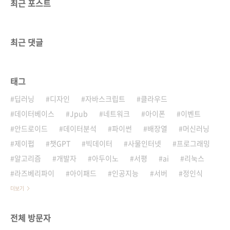
최근 포스트
최근 댓글
태그
딥러닝
디자인
자바스크립트
클라우드
데이터베이스
Jpub
네트워크
아이폰
이벤트
안드로이드
데이터분석
파이썬
배장열
머신러닝
제이펍
챗GPT
빅데이터
사물인터넷
프로그래밍
알고리즘
개발자
아두이노
서평
ai
리눅스
라즈베리파이
아이패드
인공지능
서버
정인식
더보기
전체 방문자