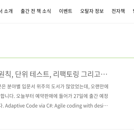
서 소개
출간 전 책 소식
이벤트
오탈자 정보
전자책
D 원칙, 단위 테스트, 리팩토링 그리고
분은 분야별 입문서 위주의 도서가 많았었는데, 오랜만에
합니다. 오늘부터 예약판매에 들어가 27일에 출간 예정
ptive Code via C#: Agile coding with design
inciples .NET 프로그래밍 전문가이자 변화에 적응하는 코드
난 기술을 지닌 저자는, adaptive code(적응형 코