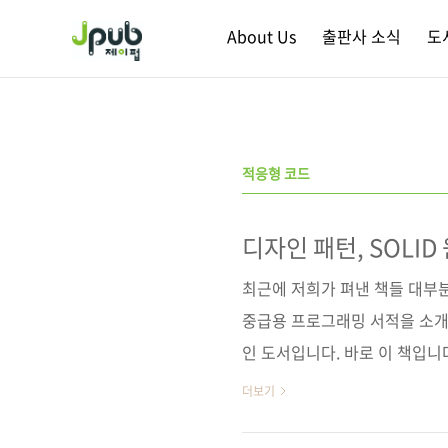
본문 바로가기
About Us
출판사 소식
도
적응형 코드
디자인 패턴, SOLI
애자일
최근에 저희가 펴낸 책들 대부
중급용 프로그래밍 서적을 소개
인 도서입니다. 바로 이 책입니다. Ada
patterns and SOLID pr
더보기
에 초점을 맞춘 패턴과 실습에 뛰어