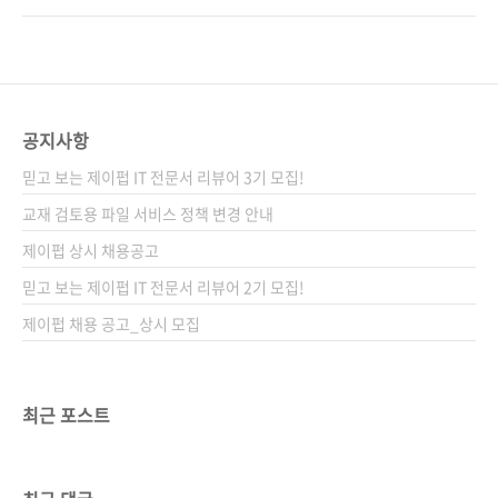
하였으며, 아래 동영상은 자막과 배경음악 삽입
러분에게 그간 100종이 넘는 도서를 선보이며
외에는 별도의 편집이 없는 풀 영상임을 보증합
소통해 왔습니다. 단군 이래 최대의 불황이라는
니다. 그럼 당첨자를 발표하겠습니다. 박상준
2010년대 대한민국 출판계에서 망하지 않고 버
ju******@gmail.com 정광자
틴 5년이란 시간을 자축하는 한편, 그동안 제이
ru*******@naver.com 김연호
펍을 사랑해주신 독자 여러분께 보답하고자 자
공지사항
ya*****@dmts..
그마한 선물 이벤트를 준히하였습니다. 이름하
믿고 보는 제이펍 IT 전문서 리뷰어 3기 모집!
여 "책으로 배운 코딩이 때깔도 좋다" 이벤트는
다음의 두 가지 방식으로 진행됩니다. 첫 번째는
교재 검토용 파일 서비스 정책 변경 안내
구매 이벤트두 번째는 리뷰 이벤트 온오프라인
제이펍 상시 채용공고
에서 제이펍 도서를 구매하시고 영수증을 찍은
믿고 보는 제이펍 IT 전문서 리뷰어 2기 모집!
사진 혹은 캡처 이미지를 보내시거나, 온라인에
서 리뷰를 작성하신 후 링크..
제이펍 채용 공고_상시 모집
최근 포스트