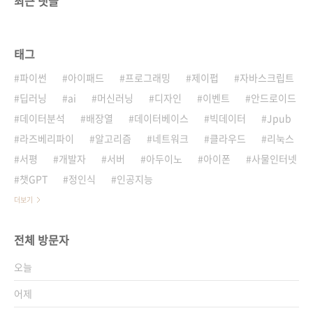
최근 댓글
태그
파이썬
아이패드
프로그래밍
제이펍
자바스크립트
딥러닝
ai
머신러닝
디자인
이벤트
안드로이드
데이터분석
배장열
데이터베이스
빅데이터
Jpub
라즈베리파이
알고리즘
네트워크
클라우드
리눅스
서평
개발자
서버
아두이노
아이폰
사물인터넷
챗GPT
정인식
인공지능
더보기
전체 방문자
오늘
어제