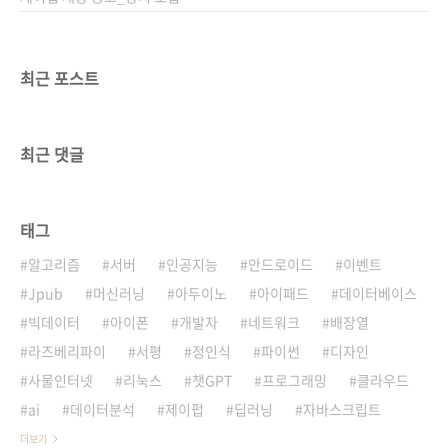
최근 포스트
최근 댓글
태그
알고리즘
서버
인공지능
안드로이드
이벤트
Jpub
머신러닝
아두이노
아이패드
데이터베이스
빅데이터
아이폰
개발자
네트워크
배장열
라즈베리파이
서평
정인식
파이썬
디자인
사물인터넷
리눅스
챗GPT
프로그래밍
클라우드
ai
데이터분석
제이펍
딥러닝
자바스크립트
더보기