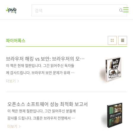
본문 바로가기
파이어폭스
브라우저 해킹 vs 보안: 브라우저의 모든
취약점을 파헤치다
이 책은 현재 절판입니다. 그간 읽어주신 독자들
께 감사드립니다. 브라우저 보안 문제가 유래 없
이 심각한 지금, 여러분의 브라우저는 안전한가
더보기
요?브라우저를 공격하는 모든 것에 관한 폭로!
출판사 제이펍원출판사 Wiley원서명 The
Browser Hacker’s Handbook(ISBN:
오픈소스 소프트웨어 성능 최적화 보고서
9781118662090)지은이 웨이드 알콘, 크리스
이 책은 현재 절판입니다. 그간 읽어주신 분들께
티앙 프리쇼, 미켈레 오루 옮긴이 류광출판일
감사를 드립니다. 크롬은 브라우저 전쟁에서 어
2014년 10월 20일페이지 748쪽판 형 46배판
떻게 살아남았을까? 크롬뿐만이 아니다. 여러 오
더보기
변형(188*245*36)제 본 무선(soft cover)정
픈소스 소프트웨어가 지금의 성능 최적화를 이