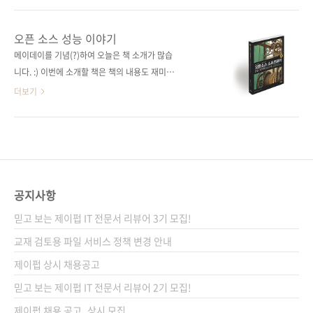
가 38,000원ISBN 979-11-85890-05-0
루기까지 수많은 시행착오 속에 그 비밀이 들어
(93000)키워드 브라우저 / 해킹 / 보안 / IE / 크
있다! 15,000원 특별보급가로 판매합니다! 출판
오픈 소스 성능 이야기
롬 / 파이어폭스 / JavaScript / SOP / 웹 애플
사 제이펍 원출판사 aosabook.org 원서명 The
메이데이를 기념(?)하여 오늘은 책 소개가 많습
리케이션 / BeEF / Metas..
Performance of Open Source
니다. :) 이번에 소개할 책은 책의 내용도 재미있
Applications(ISBN: 978-1-304-48878-7) 엮
을 뿐더러 의미도 있는 책이라 책 소개가 더 신나
더보기
은이 테이비시 암스트롱(Tavish Armstrong)
네요. 《오픈소스 소프트웨어 성능 최적화 보고
옮긴이 류광 출판일 2014년 5월 21일 페이지
서》(원제: The Performance of Open
308쪽 판 형 46배판 변형(188*245) 제 본 무선
Source Applications)는 크롬과 파이어폭스를
(soft cover) 정 가 15,000원 ISBN 978-89-
비롯한 열한 개의 오픈소스와 이동통신망에 대
94506-90-6 (93000..
한 오픈 소스 개발자들의 실수와 성공담을 공유
하고 있습니다. 그들이 범했던 수많은 시행착오
공지사항
를 보면서 오픈 소스의 성능에 고민하시는 분들
믿고 보는 제이펍 IT 전문서 리뷰어 3기 모집!
에게 멋진 읽을거리를 제공할 겁니다. 이번 책은
이전에 먼저 출간되었던 《The Architecture
교재 검토용 파일 서비스 정책 변경 안내
of Open Source Applications Vol 1, Vol2》
제이펍 상시 채용공고
의 연장선상에 있는 책인데, 책 제목에서도 알 수
믿고 보는 제이펍 IT 전문서 리뷰어 2기 모집!
있듯이..
제이펍 채용 공고_상시 모집