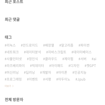
최근 포스트
최근 댓글
태그
리눅스
안드로이드
배장열
알고리즘
파이썬
네트워크
데이터분석
자바스크립트
데이터베이스
사물인터넷
정인식
클라우드
제이펍
서버
ai
라즈베리파이
빅데이터
아이패드
디자인
챗GPT
머신러닝
딥러닝
개발자
아이폰
인공지능
프로그래밍
이벤트
서평
아두이노
Jpub
더보기
전체 방문자