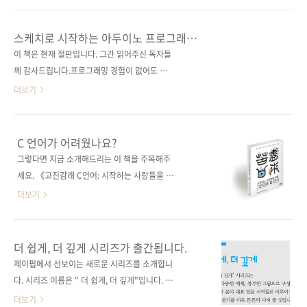
Modern C++(원서 ISBN: 없음)저자명 라이너
C++11부터 도입된 멀티스레드 관련 프로그래
그림역자명 배장열출판일 2018년 8월 6일페이
밍 기법은 C++ 개발자라면 당연히, 그리고 정확
스케치로 시작하는 아두이노 프로그래밍
지 316쪽시리즈 (없음)판 형 (188*245*16)제
하게 알아야 한다고 하는데, 이 책은 최신 C++에
(제2판)
이 책은 현재 절판입니다. 그간 읽어주신 독자들
본 무선(soft cover)정 가 25,000원ISBN 979-
서 새롭게 추가된 병렬 프로그래밍과 멀티스레
께 감사드립니다.프로그래밍 경험이 없어도 아
1..
딩 부분을 C++의 발전 순서에 따라 관련 키워드
두이노 프로그래밍을 쉽게!전 세계인의 아두이
더보기
와 프로그래밍 기법을 쉽게 설명하고 있으며, 이
노 입문서! 출판사 제이펍원출판사 McGraw-
한 권만으로도 표준을 모두 익힐 수 있도록 구성
Hill원서명 Programming Arduino: Getting
되어 있습니다 . C++ 메모리 모델부터 시작해 실
Started with Sketches, 2nd Edition(원서
C 언어가 어려웠나요?
행 가능한 풍부한 예제 코드로 C++ 멀티스레딩
ISBN: 9781259641633)저자명 사이먼 몽크역
그렇다면 지금 소개해드리는 이 책을 주목해주
기술을 습득할 수 있으며, 기존 C++ 표준뿐만 아
자명 배장열출판일 2016년 11월 30일페이지
세요. 《고진감래 C언어: 시작하는 사람들을 위
니라 향후 C++20 표준에서 변화할 내용까지
228쪽시리즈 I♥Robot 09판 형 크라운판 변형
한》은 제목에서도 드러나 있듯이 C언어를 처음
더보기
그..
(170*225*14)제 본 무선(soft cover)정 가
접하는 분이나 혹은 C언어를 배우다 포기하신
18,000원ISBN 979-11-85890-73-9 (93000)
분들을 위한 책입니다. 우리나라뿐만 아니라 이
키워드 마이크로컨트롤러 / 아두이노 / 스케치 /
웃 일본에서도 C언어로 골머리를 앓았던 분들이
더 쉽게, 더 깊게 시리즈가 출간됩니다.
C 언어 / C++ / 사물 인터넷분야 하드웨어 / 마
많았던 것 같습니다. 그래서 저자는 어떻게 하면
제이펍에서 선보이는 새로운 시리즈를 소개합니
이크로컨트롤러..
C 언어를 쉽고 명쾌하게 배울 수 있을지에 대한
다. 시리즈 이름은 " 더 쉽게, 더 깊게"입니다. 이
고민과 연구 끝에 인터넷 C 언어 강좌를 개설하
름에서도 유추할 수 있듯이 기존의 이론과 코드
더보기