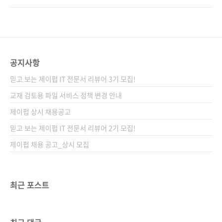
이 나카가키 겐지옮긴이 김모세감수자 (없음)시
위를 지켰고, 국내 점유율 역시 50%에 달합니
리즈 I♥Cloud 23출판일 2022. 06. 09페이지
다. AWS의 성장은, 지속적으로 출시되고 또 변
348쪽판 형 46배판변형(188*245*19.7)제 본
경되는 다양한 서비스들로 뒷받침된다고 볼 수
무선(soft cover)정 가 28,000원ISBN 979-
도 있습니다. 현재 200개 이상의 솔루션을 제공
11-9160..
하는데, 심지어 AWS에 다니는 직원조차 그 변화
공지사항
를 따라가기가 때로 벅차다고 합니다.
믿고 보는 제이펍 IT 전문서 리뷰어 3기 모집!
https://aws.amazon.com/ko/what-is-
aws/ 서비스의 다양함은 AWS의 강점이기도 하
교재 검토용 파일 서비스 정책 변경 안내
지만, AWS를 처음 익혀야 하는 네트워크/인프
제이펍 상시 채용공고
라 엔지니어 입장에서는 상당히 부담이 될 수 있
믿고 보는 제이펍 IT 전문서 리뷰어 2기 모집!
는 부분입니다. 이미 AWS를 알고 ..
제이펍 채용 공고_상시 모집
최근 포스트