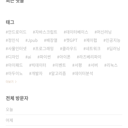
최근 댓글
태그
안드로이드
자바스크립트
데이터베이스
머신러닝
정인식
Jpub
배장열
챗GPT
제이펍
인공지능
사물인터넷
프로그래밍
클라우드
네트워크
딥러닝
디자인
ai
파이썬
아이폰
라즈베리파이
아이패드
빅데이터
이벤트
서평
서버
리눅스
아두이노
개발자
알고리즘
데이터분석
더보기
전체 방문자
오늘
어제