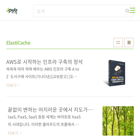
본문 바로가기
ElastiCache
AWS로 시작하는 인프라 구축의 정석
쏙쏙쏙 따라 하며 배우는 AWS 인프라 구축 A to
Z 도서구매 사이트(가나다순)[교보문고] [도서
11번가] [알라딘] [예스이십사] [인터파크] [쿠
더보기
팡] 전자책 구매 사이트(가나다순)교보문고 / 구
글북스 / 리디북스 / 알라딘 / 예스이십사 출판사
제이펍저작권사 쇼에이샤(SHOEISHA
끝없이 변하는 어지러운 곳에서 지도가
Co.,Ltd.)원서명 AWSではじめるインフラ構
되어줄 본격 엔터프라이즈 환경 AWS
IaaS, PaaS, SaaS 등등 세계는 바야흐로 XaaS
입문서
築入門 (9784798163437)도서명 AWS로 시
의 시대입니다. 이러한 클라우드의 흐름에서 최
작하는 인프라 구축의 정석부제 견고한 엔터프
전선에 있는 것이 바로 AWS입니다. 2021년도
더보기
라이즈 프로덕션 환경을 만들고 지키는 법지은
4분기 전 세계 클라우드 시장 점유율 33%로 1