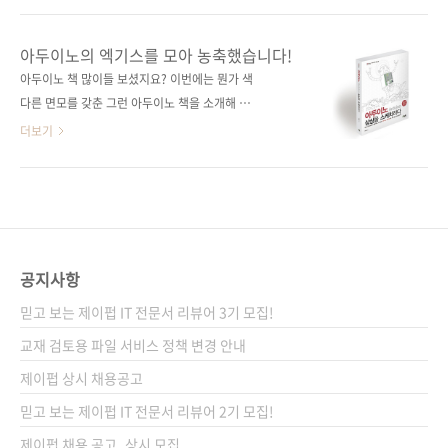
이트 다음에서 사다리게임으로 검색하면 나오는
NEWTC(http://newtc.co.kr/index.php)에서
플래시 게임으로 추첨하였고 이름은 응모해주신
제공해 주신 아두이노 호환 보드 키트를 추첨하
아두이노의 엑기스를 모아 농축했습니다!
순서대로, 결과는 완제품-DIY의 순서로 나열하
여 드릴 예정이니 많은 응모를 부탁합니다. # 응
아두이노 책 많이들 보셨지요? 이번에는 뭔가 색
여 진행하였습니다. 그 결과... 두구두구두구! 당
모 기간 : 2014-05-21 ~ 2014-05-30 # 당첨
다른 면모를 갖춘 그런 아두이노 책을 소개해 드
첨되신 분들 축하합니다! 배송을 위해서 정보를
인원 : 총 10명 완제품 호환 보드 + USB to 시리
리고자 합니다. 아두이노로 할 수 있는 거의 모든
더보기
아래 공간에 입력을 ..
얼 업로더 (5명) DIY 조립용 호환 보드 + USB
것을 설명하는 책이 나옵니다. 《아두이노 상상
to 시리얼 업로더 (5명)) # 당첨자 발표 : 6월 첫
을 스케치하다》 입니다. 아두이노로 할 수 있는
째 주 제이펍 블로그와 페이스북에서 발표 예정
것들이 많아짐에 따라서 다양한 독자의 요구를
# 응모 방법 : 제이펍 페이스북 페이지의 ‘좋아
수용하는 책을 필요하다는 목소리를 수렴하다
요’를 누른다(이미 게시물을 받고 계신 분들은
보니 이런 바이블과 같은 책이 등장하게 되었습
Pass!) 구매 ..
니다. 아두이노로 할 수 있는 것이 무엇이 있을까
공지사항
요? 답은 '상상하기 나름'이 아닐까 싶습니다. 생
믿고 보는 제이펍 IT 전문서 리뷰어 3기 모집!
각보다 많은 기능을 담을 수 있고 그 기능을 응용
하여 생활에 필요한 무엇부터 상상치 못했던 것
교재 검토용 파일 서비스 정책 변경 안내
들까지 만들 수 있는 시대가 도래했습니다. 그 중
제이펍 상시 채용공고
심에는 아두이노와 같은 오픈 소스 하드웨어가
믿고 보는 제이펍 IT 전문서 리뷰어 2기 모집!
있습니다. 무엇을 만들까에 대한 상상이 곁들여
지면 이제 생각..
제이펍 채용 공고_상시 모집