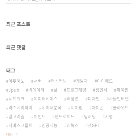
최근 포스트
최근 댓글
태그
아두이노
서버
머신러닝
개발자
아이패드
Jpub
빅데이터
ai
프로그래밍
정인식
파이썬
네트워크
데이터베이스
배장열
디자인
사물인터넷
라즈베리파이
데이터분석
제이펍
아이폰
클라우드
알고리즘
이벤트
안드로이드
딥러닝
서평
자바스크립트
인공지능
리눅스
챗GPT
더보기