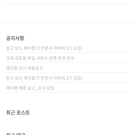
재 클라우드 서비스 운영에 대해서 문제가 있으
에게 추천합니다! 출판사 제이펍 원출판사
신 분들은 트러블 슈팅의 기회가 될 것 같습니다.
Nikkei BP 원서명 Amazon Web Services ク
관심 있는 분들의 많은 참여 부탁합니다. 일시 :
ラウドデザインパターン 設計ガイド(원서
2014년 3월 21일 금요일 오후4시 ~ 오후9시 장
ISBN 9784822211967) 저자명 타마가와 켄,
소 : 삼성역 4번 출구 비어할레 참가 대상 : - ..
카타야마 아키오, 스즈키 히로야스 역자명 박상
공지사항
욱 시리즈 I♥Cloud 06 (아이러브클라우드 06)
믿고 보는 제이펍 IT 전문서 리뷰어 3기 모집!
출판일 2013년 6월 24일 페이지 200쪽 판 형
크라운판 변형(170*225), 반양장(Soft Cover)
교재 검토용 파일 서비스 정책 변경 안내
정 가 20,000원 ISBN 978-89-94506-68-5 부
제이펍 상시 채용공고
가기호: 93000 키워드 AWS / Cloud..
믿고 보는 제이펍 IT 전문서 리뷰어 2기 모집!
제이펍 채용 공고_상시 모집
최근 포스트