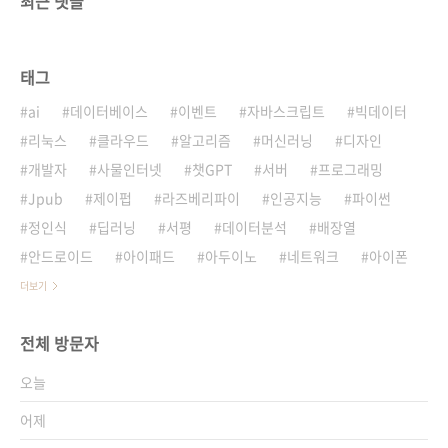
최근 댓글
태그
ai
데이터베이스
이벤트
자바스크립트
빅데이터
리눅스
클라우드
알고리즘
머신러닝
디자인
개발자
사물인터넷
챗GPT
서버
프로그래밍
Jpub
제이펍
라즈베리파이
인공지능
파이썬
정인식
딥러닝
서평
데이터분석
배장열
안드로이드
아이패드
아두이노
네트워크
아이폰
더보기
전체 방문자
오늘
어제