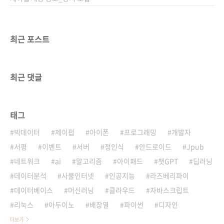
최근 포스트
최근 댓글
태그
빅데이터
제이펍
아이폰
프로그래밍
개발자
서평
이벤트
서버
정인식
안드로이드
Jpub
네트워크
ai
알고리즘
아이패드
챗GPT
딥러닝
데이터분석
사물인터넷
인공지능
라즈베리파이
데이터베이스
머신러닝
클라우드
자바스크립트
리눅스
아두이노
배장열
파이썬
디자인
더보기