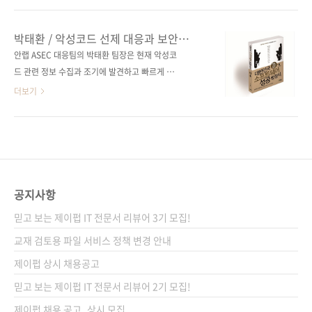
안 방식을 채택해야 한다.”라고 강조했다. _
체계 작동에서 가장 중요한 첫걸음은 몸속의 세
《대한민국 소프트웨어 성공 방정식》 중에서
포들이 내 몸과 내 몸이 아닌 것을 구분할 줄 아
박태환 / 악성코드 선제 대응과 보안
명탐정 코난이나 소년 탐정 김전일을 아시나요?
는 능력이다. 마찬가지로, 컴퓨터 보안의 첫 단계
전문가 되기 《대한민국 소프트웨어 성공
안랩 ASEC 대응팀의 박태환 팀장은 현재 악성코
그들이 사건 현장에서 조사하고 증거를 찾는 행
방정식》
는 지금 시스템에서 벌어지고 있는 일이 정상적
드 관련 정보 수집과 조기에 발견하고 빠르게 조
위가 포렌식입니다. 디지털 세상에서 해킹으로
인 업무(내 몸)인지 아니면 누군가의 공격(내 몸
치하는 긴급 대응을 수행하는 팀에 속해 있다. 그
더보기
인한 피해를 당한..
이 아닌 것)인지 구분하는 것이고, 기술적 용어로
는 “네트워킹 기술, 즉 통신망 기술이 발달하여
는 이를 침입 검출Intrusion Detection이라고
전 세계인은 인터넷을 통하여 정보 검색과 공유
한다 _ 《대한민국 소프트웨어 성공 방정식》
를 적극적으로 하게 된 지 오래다.”면서 “반면에
중에서 백신이나 소프트웨어의 구조와 개념, 철
전 세계 대부분의 사람이 별다른 제약 없이 이용
학은 현실과 맞닿아 있는 것 같습니다. 인공지능
가능한 인터넷은 악성코드를 배포하고 확산하는
과 소프트웨어의 엔진들은 인간이나 ..
데 유용한 환경이기도 하다.”고 말했다. _ 《대
공지사항
한민국 소프트웨어 성공 방정식》 중에서 얼마
믿고 보는 제이펍 IT 전문서 리뷰어 3기 모집!
전 매우 심각한 카드사 해킹 사태로 우리의 소중
한 정보가 어이없게 유출되는 사고가 있었습니
교재 검토용 파일 서비스 정책 변경 안내
다. 너도나도 피해자가 되어버린 이 상황. 참으로
제이펍 상시 채용공고
답답하기 그지없습니다. 보안의 체계도, 관리도,
믿고 보는 제이펍 IT 전문서 리뷰어 2기 모집!
대응도 허술하기 짝이 없어서 눈 뜨고 당한 것이
라고 ..
제이펍 채용 공고_상시 모집