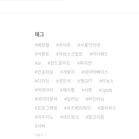
태그
배장열
아이폰
사물인터넷
이벤트
자바스크립트
아이패드
ai
안드로이드
파이썬
인공지능
개발자
데이터베이스
디자인
정인식
챗GPT
리눅스
빅데이터
제이펍
서평
Jpub
데이터분석
딥러닝
머신러닝
프로그래밍
라즈베리파이
클라우드
아두이노
네트워크
알고리즘
서버
더보기