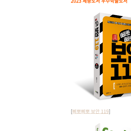
2023 세종도서 우수학술도서
[
삐뽀삐뽀 보안 119
]