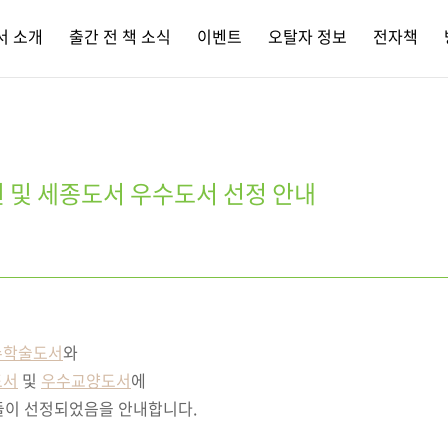
서 소개
출간 전 책 소식
이벤트
오탈자 정보
전자책
원 및 세종도서 우수도서 선정 안내
수
학술도서
와
도서
및
우수교양도
서
에
들이 선정되었음을 안내합니다.