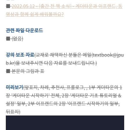
■
2022.05.12 - [출간 전 책 소식] - 게더타운과 이프랜드, 동
영상과 함께 쉽게 배워볼까요?
관련 파일 다운로드
■ (없음)
강의 보조 자료
(교재로 채택하신 분들은 메일(textbook@jpu
b.kr)을 보내주시면 다음 자료를 보내드립니다.)
■ 본문의 그림과 표
미리보기
(앞표지, 차례, 추천사, 프롤로그, , 1부 게더타운의 1
장 '게더타운 시작하기' 전체, 2장 '게더타운 기초 튜토리얼 &
설정' 일부, 2부 이프랜드의 2장 '이프랜드 시작하기의 일부,
뒤표지)