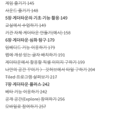
게임 즐기기 145
사운드 즐기기 148
5장 게더타운의 기초 기능 활용 149
교실에서 수업하기 149
기관 자체 게더타운 만들기(예시) 158
6장 게더타운 심화 탐구 179
임베디드 기능 이용하기 179
맵에 개성 있는 글자 배치하기 191
게더타운에서 활용할 픽셀 이미지 구하기 199
나만의 공간 꾸미기 〉 깃허브에서 타일 구하기 204
Tiled 프로그램 살펴보기 217
7장 게더타운 플러스 242
베타 기능 이용하기 242
공개 공간(Explore) 참여하기 256
모바일로 참여하기 257