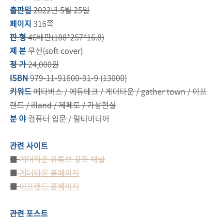
출판일
2022년 5월 25일
페이지
316쪽
판 형
46배판(188*257*16.8)
제 본
무선(soft cover)
정 가
24,000원
ISBN
979-11-91600-91-9 (13000)
키워드
메타버스 / 에듀테크 / 게더타운 / gather town / 이프
랜드 / ifland / 제페토 / 가상현실
분 야
컴퓨터 입문 / 멀티미디어
관련 사이트
■
게더타운 유튜브 강좌 채널
■
게더타운 홈페이지
■
이프랜드 홈페이지
관련 포스트