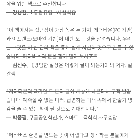
작을 위한 책으로 추천합니다."
─
강성현
, 초등컴퓨팅교사협회장
"이 책에서는 접근성이 가장 높은 두 가지, 게더타운(PC 기반)
과 이프랜드(모바일 기반)에 대한 모든 것을 알려줍니다. 우리
는 그것을 이 한 권의 책을 통해 쉽게 자신의 것으로 만들 수 있
습니다. 메타버스의 문을 함께 열어 보시죠!"
─
김진수
, 《평범한 일상은 어떻게 글이 되는가》의 저자, 밀
알샘
"게더타운의 대가인 두 분의 글이 세상에 나온다니 무척 반갑
습니다. 예측할 수 없는 미래, 급변하는 미래 속에서 한줄기 영
감을 줄 수 있는 책이 될 것으로 기대합니다.”
─
박종필
, 구글공인혁신가, 스마트교육학회 사무총장
"메타버스 환경을 만드는 것이 어렵다고 생각하는 분들에게