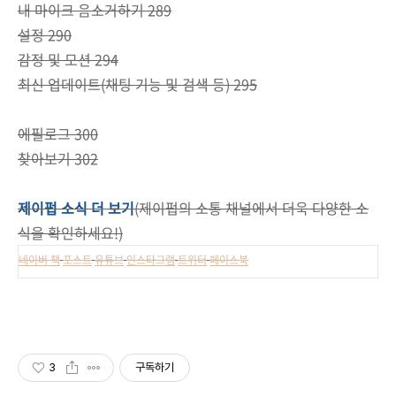
내 마이크 음소거하기 289
설정 290
감정 및 모션 294
최신 업데이트(채팅 기능 및 검색 등) 295
에필로그 300
찾아보기 302
제이펍 소식 더 보기
(제이펍의 소통 채널에서 더욱 다양한 소
식을 확인하세요!)
네이버 책
포스트
유튜브
인스타그램
트위터
페이스북
3
구독하기