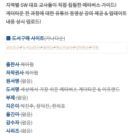
지역별 SW 대표 교사들이 직접 집필한 메타버스 가이드!
게더타운 전 과정에 대한 유튜브 동영상 강의 제공 & 업데이트
내용 상시 업로드!
■ 도서구매 사이트
(가나다순)
교보문고
/
도서11번가
/
알라딘
/
예스이십사
/
인터파크
/
쿠팡
출판사
제이펍
저작권사
제이펍
원서명
(없음)
도서명
세상에서 가장 쉬운 메타버스 게더타운 & 이프랜드
부제
(없음)
지은이
박진주, 장덕진, 한의표
옮긴이
(없음)
감수자
(없음)
시리즈
(없음)