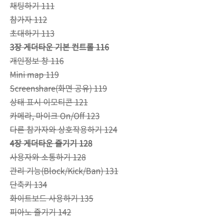
채팅하기 111
참가자 112
초대하기 113
3장 게더타운 기본 컨트롤 116
개인정보 창 116
Mini map 119
Screenshare(화면 공유) 119
상태 표시 이모티콘 121
카메라, 마이크 On/Off 123
다른 참가자와 상호작용하기 124
4장 게더타운 즐기기 128
사용자와 소통하기 128
관리 기능(Block/Kick/Ban) 131
단축키 134
화이트보드 사용하기 135
피아노 즐기기 142