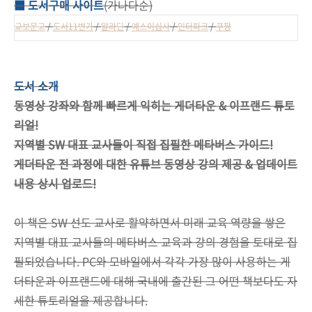
■ 도서구매 사이트
(가나다순)
교보문고
/
도서11번가
/
알라딘
/
예스이십사
/
인터파크
/
쿠팡
도서 소개
동영상 강좌와 함께 빠르게 익히는 게더타운 & 이프랜드 튜토
리얼!
지역별 SW 대표 교사들이 직접 집필한 메타버스 가이드!
게더타운 전 과정에 대한 유튜브 동영상 강의 제공 & 업데이트
내용 상시 업로드!
이 책은 SW 선도 교사로 활약하면서 미래 교육 역량을 쌓은
지역별 대표 교사들의 메타버스 교육과 강의 경험을 토대로 집
필되었습니다. PC와 모바일에서 각각 가장 많이 사용하는 게
더타운과 이프랜드에 대해 국내에 출간된 그 어떤 책보다도 자
세한 튜토리얼을 제공합니다.