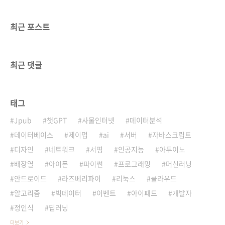
최근 포스트
최근 댓글
태그
Jpub
챗GPT
사물인터넷
데이터분석
데이터베이스
제이펍
ai
서버
자바스크립트
디자인
네트워크
서평
인공지능
아두이노
배장열
아이폰
파이썬
프로그래밍
머신러닝
안드로이드
라즈베리파이
리눅스
클라우드
알고리즘
빅데이터
이벤트
아이패드
개발자
정인식
딥러닝
더보기