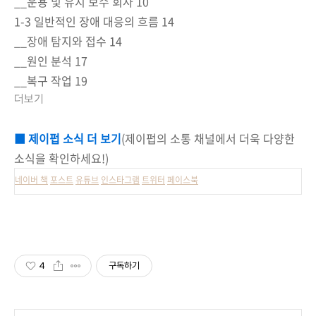
__운용 및 유지 보수 회사 10
1-3 일반적인 장애 대응의 흐름 14
__장애 탐지와 접수 14
__원인 분석 17
__복구 작업 19
더보기
■ 제이펍 소식 더 보기
(
제이펍의 소통 채널에서 더욱 다양한
소식을 확인하세요!)
네이버 책
포스트
유튜브
인스타그램
트위터
페이스북
4
구독하기