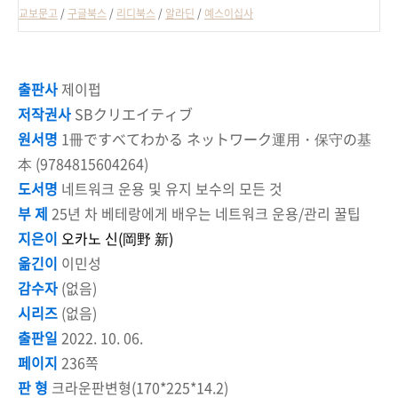
교보문고
/
구글북스
/
리디북스
/
알라딘
/
예스이십사
출판사
제이펍
저작권사
SBクリエイティブ
원서명
1冊ですべてわかる ネットワーク運用・保守の基
本 (9784815604264)
도서명
네트워크 운용 및 유지 보수의 모든 것
부 제
25년 차 베테랑에게 배우는 네트워크 운용/관리 꿀팁
지은이
오카노 신(岡野 新)
옮긴이
이민성
감수자
(없음)
시리즈
(없음)
출판일
2022. 10. 06.
페이지
236쪽
판 형
크라운판변형(170*225*14.2)