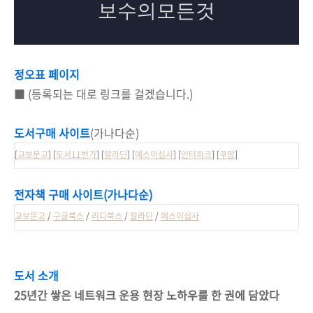
정오표 페이지
■ (등록되는 대로 링크를 걸겠습니다.)
도서구매 사이트
(가나다순)
[
교보문고
] [
도서11번가
] [
알라딘
] [
예스이십사
] [
인터파크
] [
쿠팡
]
전자책 구매 사이트
(가나다순)
교보문고
/
구글북스
/
리디북스
/
알라딘
/
예스이십사
도서 소개
25년간 쌓은 네트워크 운용 현장 노하우를 한 권에 담았다