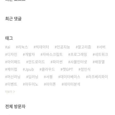
최근 댓글
태그
ai
리눅스
빅데이터
인공지능
알고리즘
서버
디자인
개발자
자바스크립트
프로그래밍
네트워크
아이패드
안드로이드
파이썬
사물인터넷
배장열
제이펍
Jpub
클라우드
챗GPT
정인식
머신러닝
딥러닝
서평
데이터베이스
라즈베리파이
이벤트
아두이노
아이폰
데이터분석
더보기
전체 방문자