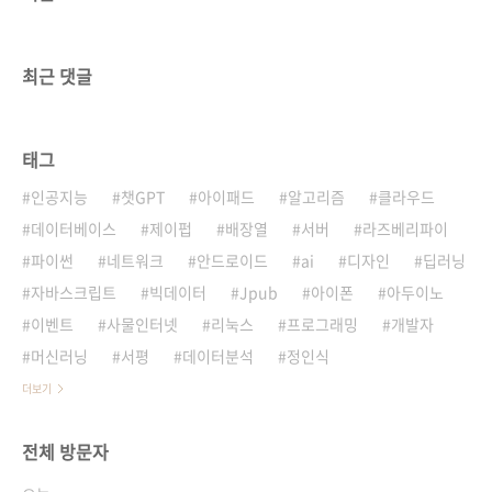
최근 댓글
태그
인공지능
챗GPT
아이패드
알고리즘
클라우드
데이터베이스
제이펍
배장열
서버
라즈베리파이
파이썬
네트워크
안드로이드
ai
디자인
딥러닝
자바스크립트
빅데이터
Jpub
아이폰
아두이노
이벤트
사물인터넷
리눅스
프로그래밍
개발자
머신러닝
서평
데이터분석
정인식
더보기
전체 방문자