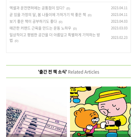
엑셀과 운전면허에는 공통점이 있다?
2023.04.11
(0)
곧 있을 가정의 달, 봄 나들이에 가져가기 딱 좋은 책
2023.04.11
(0)
보기 좋은 책이 공부하기도 좋다
2023.04.03
(0)
매끈한 커맨드 근육을 만드는 운동 노하우
2023.03.03
(0)
일상적이고 평범한 공간을 더 아름답고 특별하게 기억하는 방
2023.02.23
법
(0)
'출간 전 책 소식'
Related Articles