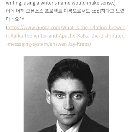
writing, using a writer’s name would make sense.)
이에 더해 오픈소스 프로젝트 이름으로서도 cool하다고 느꼈
다네요^^
(
https://www.quora.com/What-is-the-relation-betwee
n-Kafka-the-writer-and-Apache-Kafka-the-distributed
-messaging-system/answer/Jay-Kreps
)