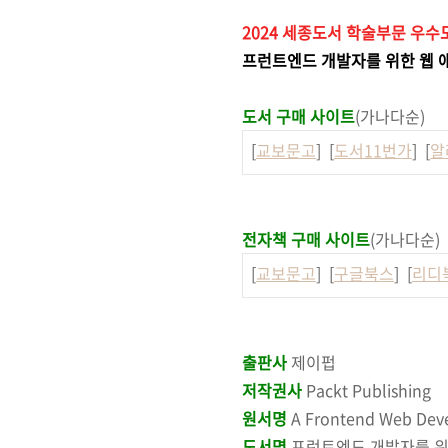
2024 세종도서 학술부문 우수
프런트엔드 개발자를 위한 웹 
도서 구매 사이트
(가나다순)
[
교보문고
] [
도서11번가
] [
알
전자책 구매 사이트
(가나다순)
[
교보문고
] [
구글북스
] [
리디
출판사
제이펍
저작권사
Packt Publishing
원서명
A Frontend Web Deve
도서명
프런트엔드 개발자를 위