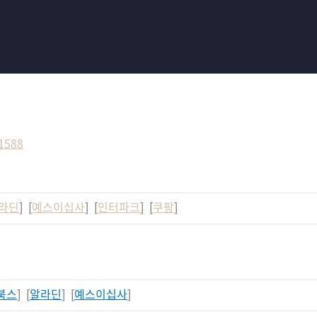
/1588
라딘
] [
예스이십사
] [
인터파크
] [
쿠팡
]
북스
] [
알라딘
] [
예스이십사
]