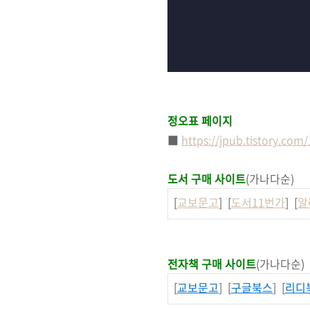
정오표 페이지
■
https://jpub.tistory.com
도서 구매 사이트
(가나다순)
[
교보문고
] [
도서11번가
] [
알
전자책 구매 사이트
(가나다순)
[
교보문고
] [
구글북스
] [
리디