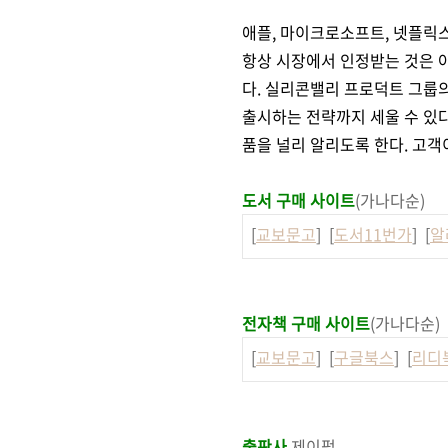
애플, 마이크로소프트, 넷플릭스
항상 시장에서 인정받는 것은 
다. 실리콘밸리 프로덕트 그룹의
출시하는 전략까지 세울 수 있
품을 널리 알리도록 한다. 고객
도서 구매 사이트
(가나다순)
[
교보문고
] [
도서11번가
] [
알
전자책 구매 사이트
(가나다순)
[
교보문고
] [
구글북스
] [
리디
출판사
제이펍