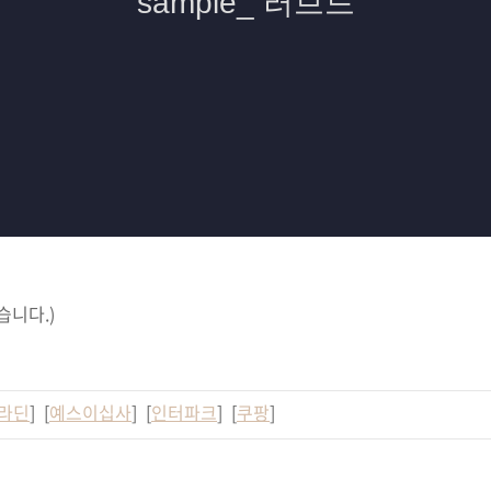
습니다.)
라딘
] [
예스이십사
] [
인터파크
] [
쿠팡
]