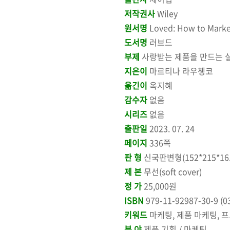
저작권사
Wiley
원서명
Loved: How to Marke
도서명
러브드
부제
사랑받는 제품을 만드는 
지은이
마르티나 라우쳉코
옮긴이
옥지혜
감수자
없음
시리즈
없음
출판일
2023. 07. 24
페이지
336쪽
판 형
신국판변형(152*215*16.
제 본
무선(soft cover)
정 가
25,000원
ISBN
979-11-92987-30-9 (0
키워드
마케팅, 제품 마케팅, 프
분 야
제품 기획 / 마케팅