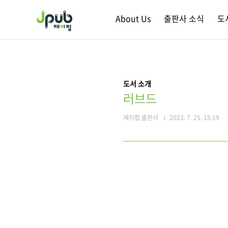
본문 바로가기
About Us
출판사 소식
도
도서 소개
러브드
제이펍 출판사
2023. 7. 25. 15:19