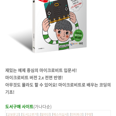
재밌는 예제 중심의 마이크로비트 입문서!
마이크로비트 버전 2.x 전면 반영!
아무것도 몰라도 할 수 있어요! 마이크로비트로 배우는 코딩의
기초!
도서구매 사이트
(가나다순)
[
교보문고
] [
도서11번가
] [
알라딘
] [
예스이십사
] [
인터파크
] [
쿠팡
]