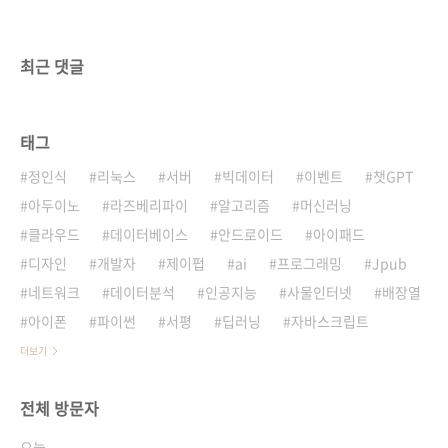
최근 댓글
태그
정인식
리눅스
서버
빅데이터
이벤트
챗GPT
아두이노
라즈베리파이
알고리즘
머신러닝
클라우드
데이터베이스
안드로이드
아이패드
디자인
개발자
제이펍
ai
프로그래밍
Jpub
네트워크
데이터분석
인공지능
사물인터넷
배장열
아이폰
파이썬
서평
딥러닝
자바스크립트
더보기
전체 방문자
오늘