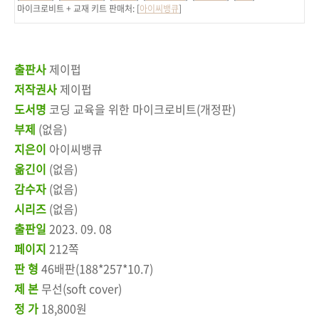
마이크로비트 + 교재 키트 판매처: [
아이씨뱅큐
]
출판사
제이펍
저작권사
제이펍
도서명
코딩 교육을 위한 마이크로비트(개정판)
부제
(없음)
지은이
아이씨뱅큐
옮긴이
(없음)
감수자
(없음)
시리즈
(없음)
출판일
2023. 09. 08
페이지
212쪽
판 형
46배판(188*257*10.7)
제 본
무선(soft cover)
정 가
18,800원