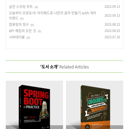
실전 스프링 부트
2023.09.13
(4)
오늘부터 프로듀서! 아이패드로 나만의 음악 만들기 with 개러
2023.09.13
지밴드
(0)
컴퓨팅의 정수
2023.08.22
(0)
API 해킹의 모든 것
2023.08.03
(0)
시바테이블
2023.07.26
(0)
'도서 소개'
Related Articles