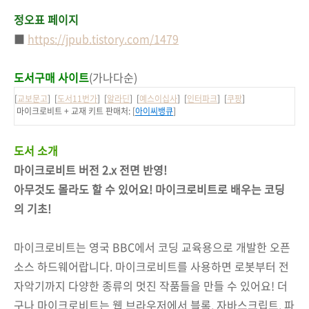
정오표 페이지
■
https://jpub.tistory.com/1479
도서구매 사이트
(가나다순)
[
교보문고
] [
도서11번가
] [
알라딘
] [
예스이십사
] [
인터파크
] [
쿠팡
]
마이크로비트 + 교재 키트 판매처:
[
아이씨뱅큐
]
도서 소개
마이크로비트 버전 2.x 전면 반영!
아무것도 몰라도 할 수 있어요! 마이크로비트로 배우는 코딩
의 기초!
마이크로비트는 영국 BBC에서 코딩 교육용으로 개발한 오픈
소스 하드웨어랍니다. 마이크로비트를 사용하면 로봇부터 전
자악기까지 다양한 종류의 멋진 작품들을 만들 수 있어요! 더
구나 마이크로비트는 웹 브라우저에서 블록, 자바스크립트, 파