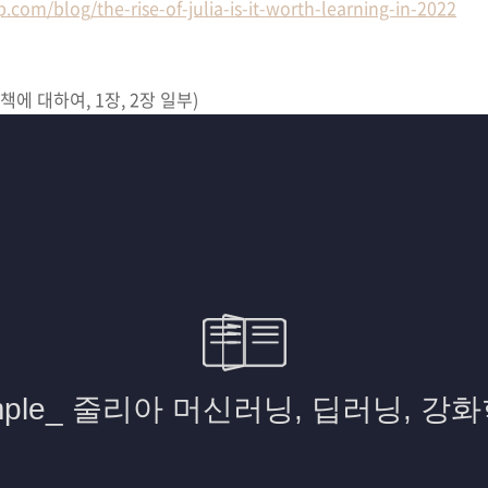
com/blog/the-rise-of-julia-is-it-worth-learning-in-2022
책에 대하여, 1장, 2장 일부)