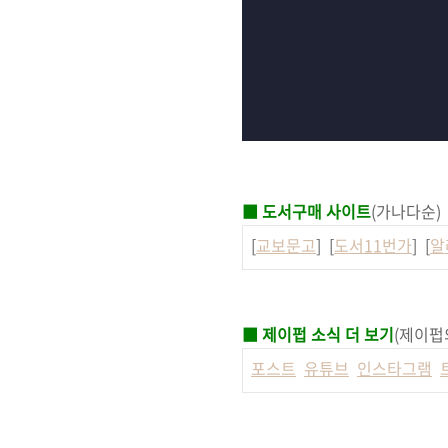
■ 도서구매 사이트
(가나다순)
[
교보문고
] [
도서11번가
] [
알
■ 제이펍 소식 더 보기
(제이펍
포스트
유튜브
인스타그램