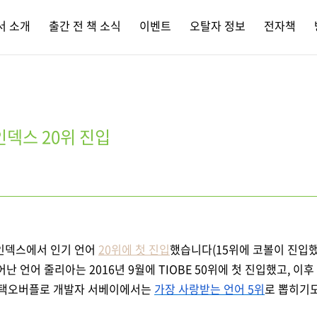
서 소개
출간 전 책 소식
이벤트
오탈자 정보
전자책
인덱스 20위 진입
 인덱스에서 인기 언어
20위에 첫 진입
했습니다(15위에 코볼이 진입했
어난 언어
줄리아는
2016년 9월에
TIOBE 50위에 첫 진입했고, 이후
택오버플로
개발자 서베이에서는
가장 사랑받는 언어 5위
로 뽑히기